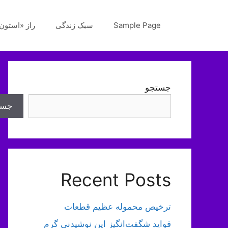
رش
ه
Sample Page
سبک زندگی
راز «استون‌
حتوا
جستجو
جست
Recent Posts
ترخیص محموله عظیم قطعات
فواید شگفت‌انگیز این نوشیدنی گرم