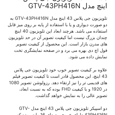
اینچ مدل GTV-43PH416N
تلویزیون جی پلاس 43 اینچ مدل GTV-43PH416N به
دو صورت دیواری و یا با استفاده از پایه بر روی میز قابل
استفاده می باشد. هرچند ابعاد این تلویزیون 40 اینچ
چندان بزرگ نیست اما کیفیت تصویر آن در حد تلویزیون
های مدرن بازار است. این محصول از کیفیت تصویر
فول اچ دی بهره می برد و در صفحه نمایشگری تخت
نمایش داده می شود.
علاوه بر کیفیت تصویر خوب خود تلویزیون جی پلاس
43 اینچ، این محصول قادر است تا کیفیت تصویر فیلم
های قدیمی تر را نیز ارتقاء دهد. رزولوشن تصویر 1080
در 1920 و با کیفیت FHD بوده که به نسبت ابعاد،
تصویر عالی را به نمایش خواهد گذاشت.
دو اسپیکر تلویزیون جی پلاس 43 اینچ مدل GTV-
43PH416N دارای خروجی صدای 16 وات بوده که