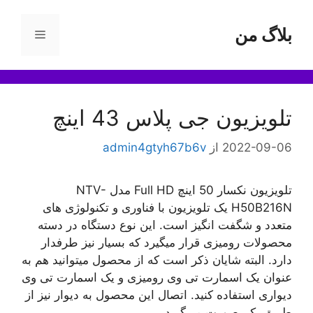
رش
ه
بلاگ من
فهرست
حتوا
تلویزیون جی پلاس 43 اینچ
2022-09-06
از
admin4gtyh67b6v
تلویزیون نکسار 50 اینچ Full HD مدل NTV-
H50B216N یک تلویزیون با فناوری و تکنولوژی های
متعدد و شگفت انگیز است. این نوع دستگاه در دسته
محصولات رومیزی قرار میگیرد که بسیار نیز طرفدار
دارد. البته شایان ذکر است که از محصول میتوانید هم به
عنوان یک اسمارت تی وی رومیزی و یک اسمارت تی وی
دیواری استفاده کنید. اتصال این محصول به دیوار نیز از
طریق یک صورت می‌گیرد.