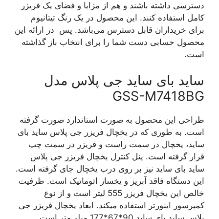
دسترسی داشته باشند و هم از مزایا و فضای یک فریزر
کامل استفاده کنند. این محصول در یک رنگ تیتانیوم
برای خریداران قابل دسترس می‌باشد. پس در ارائه این
محصول حسابی دست شما را برای انتخاب باز گذاشته
است.
ساید بای ساید جی پلاس مدل
GSS-M7418BG
طراحی این محصول به صورت استاندارد صورت گرفته
است. به طوری که در یخچال فریزر جی پلاس ساید بای
ساید، یخچال در سمت راست و فریزر در سمت چپ
قرار گرفته است. پنل کنترل یخچال فریزر جی پلاس
ساید بای ساید نیز بر روی درب یخچال جای گرفته است.
این دستگاه فاقد آبریز و یخساز اتوماتیک است. ظرفیت
خالص این یخچال فریزر 555 لیتر است و از نوع
کمپرسور اینورتر استفاده می‎کند. ابعاد یخچال فریزر جی
پلاس ساید بای ساید 90*67*177 میلی‌متر است.