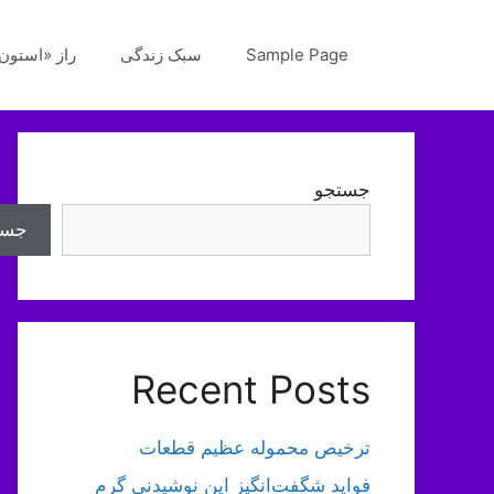
رش
ه
Sample Page
سبک زندگی
راز «استون‌
حتوا
جستجو
جست
Recent Posts
ترخیص محموله عظیم قطعات
فواید شگفت‌انگیز این نوشیدنی گرم