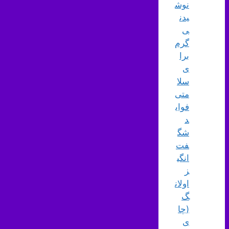
نوش
یدن
ی
گرم
برا
ی
سلا
متی
فوای
د
شگ
فت‌
انگی
ز
اولان
گ
(چا
ی