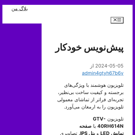
رش
بلاگ من
ه
فهرست
حتوا
پیش‌نویس خودکار
2024-05-05
از
admin4gtyh67b6v
تلویزیون هوشمند با ویژگی‌های
برجسته و کیفیت ساخت بی‌نظیر،
تجربه‌ای فراتر از تماشای معمولی
تلویزیون را به ارمغان می‌آورد.
تلویزیون
GTV-
40RH614N
با
صفحه
نمایش
LED
و
پنل
IPS
، تصاویری