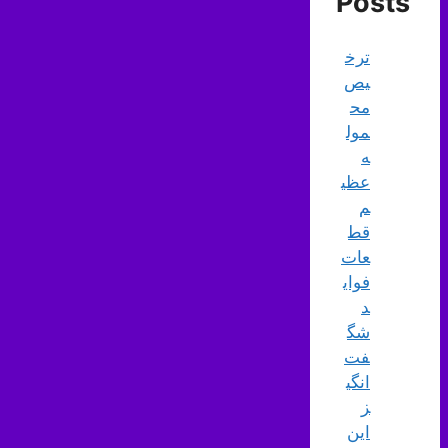
Posts
ترخ
یص
مح
مول
ه
عظی
م
قط
عات
فوای
د
شگ
فت‌
انگی
ز
این