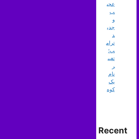
عجی
ب
و
جدی
د
ترام
پ؛
تغیی
ر
نام
یک
کوه
Recent