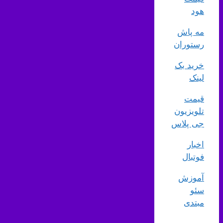
هود
مه پاش
رستوران
خرید بک
لینک
قیمت
تلویزیون
جی پلاس
اخبار
فوتبال
آموزش
سئو
مبتدی