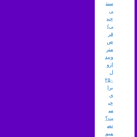
سنت
ی
چین
ی)
قر
ص
متر
ونید
ازو
ل
۲۵۰
برا
ی
چی
س
ت؟
تص
میم