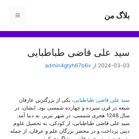
رش
ه
بلاگ من
فهرست
حتوا
سید علی قاضی طباطبایی
2024-03-03
از
admin4gtyh67b6v
سید علی قاضی طباطبایی
، یکی از بزرگترین عارفان
شیعه در قرن سیزده و چهارده شمسی بود. ایشان، در
سال 1248 هجری شمسی، در شهر تبریز، به دنیا آمد.
سید علی قاضی طباطبایی، از کودکی، به تحصیل علوم
دینی پرداخت و در محضر بزرگان علم و عرفان، از جمله
پدر خود، سید محمد قاضی، شاگردی کرد.