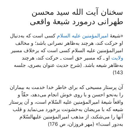
سخنان آیت الله سید محسن
طهرانی درمورد شیعۀ واقعی
«شیعۀ
امیرالمؤمنین علیه السلام
کسی است که به‌دنبال
او حرکت کند، هرچند به‌ظاهر نصرانی باشد؛ و مخالف
امیرالمؤمنین علیه السلام کسی است که برخلاف مسیر
ولایت
او ـ که مسیر حق است ـ حرکت کند، هرچند
به‌ظاهر شیعه باشد. (شرح حدیث عنوان بصری، جلسه
143)
آن پرستار مسیحى که براى خاطر خدا خدمت به بیماران
را به‌نحو احسن و با روى خوش انجام می‌‏دهد، حقّاً و
واقعاً شیعۀ امیرالمؤمنین علیه ‏السّلام است، و آن پرستار
شیعه که با مریضان به‌خشونت برخورد می‌‏نماید و قلب
آنها را می‌شکند، از مذهب امیرالمؤمنین علیه‏السّلام
به‌دور است!» (مهر فروزان، ص 176)