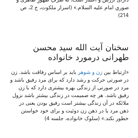
صوریِ امام علیه السلام.» (اسرار ملکوت، ج 2، ص
214)
سخنان آیت الله سید محسن
طهرانی درمورد خانواده
«ارتباط بين
زن و شوهر
باید بر اساس رفاقت باشد. زن
در صورتى حركت و رشد دارد كه براى مرد رفيق باشد و
مرد در صورتى از زندگى بهره بيشترى دارد كه با زن
رفيق باشد. هر چه صميمت در زندگى بيشتر باشد نزول
ملائكه در آن زندگى بيشتر است رفيق بودن يعنى در
ذهن مرد يا در ذهن زن دوئيت و برای خود خواستن
خطور نكند.» (سلوک خانواده، جلسه 4)