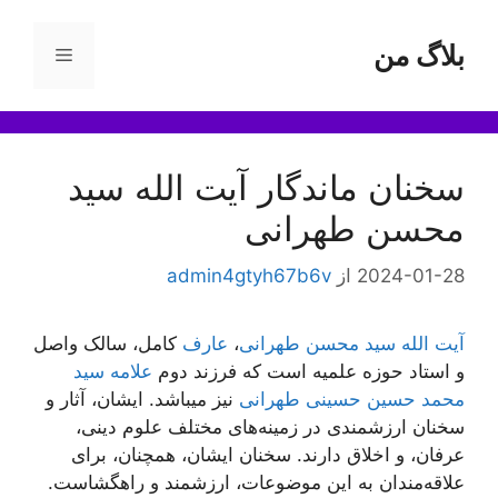
رش
ه
بلاگ من
فهرست
حتوا
سخنان ماندگار آیت الله سید
محسن طهرانی
2024-01-28
از
admin4gtyh67b6v
آیت الله سید محسن طهرانی
،
عارف
کامل، سالک واصل
و استاد حوزه علمیه است که فرزند دوم
علامه سید
محمد حسین حسینی طهرانی
نیز میباشد. ایشان، آثار و
سخنان ارزشمندی در زمینه‌های مختلف علوم دینی،
عرفان، و اخلاق دارند. سخنان ایشان، همچنان، برای
علاقه‌مندان به این موضوعات، ارزشمند و راهگشاست.