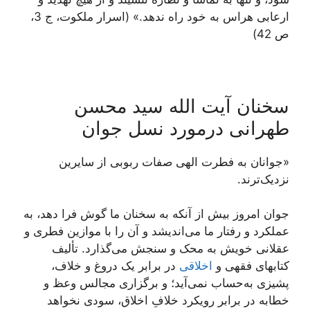
ارعابی هراس به خود راه ندهد.» (اسرار ملکوت، ج 3،
ص 42)
سخنان آیت الله سید محسن
طهرانی درمورد نسل جوان
«جوانان به فطرت الهی صفات ربوبی از سایرین
نزدیک‌ترند.
جوان‏ امروز بیش از آنکه به سخنان ما گوش فرا دهد، به
عملکرد و رفتار ما می‌‏اندیشد و آن را با موازین فطرى و
عقلانى خویش به محک و سنجش می‌‏گذارد. تألیف
کتاب‏هاى فقهى و
اخلاقى
در برابر یک دروغ و خلاف،
پشیزى به‏‌حساب نمی‌‏آید؛ و برگزارى مجالس وعظ و
خطابه در برابر رویکرد خلافِ اخلاق، سودى نخواهد