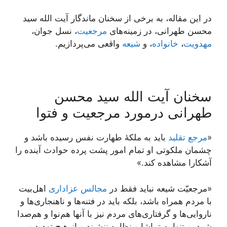
در این مقاله، به برخی از سخنان ماندگار آیت الله سید
محسن طهرانی، در زمینه‌های
مرجعیت
، نسل جوان،
مهدویت
،
خانواده
، و
شیعه
واقعی می‌پردازیم.
سخنان آیت الله سید محسن
طهرانی درمورد مرجعیت و فتوا
«
مرجع تقلید
باید به ملکۀ طهارت نفس رسیده باشد و
چشمان ملکوتى او تمام امور پشت پرده حوادث آینده را
آشکارا مشاهده کند.»
«مرجعیّت شیعه نباید فقط در
مجالس عزاداری
اهل‌بیت
با مردم همراه باشد، بلکه باید در فتنه‌ها و ناهنجاری‌ها و
ناروایی‌ها و گرفتاری‌های مردم نیز با آنها هم‌نوا و هم‌صدا
شود، و تنها به تماشا و نظاره ننشیند و از هیچ تهدید و