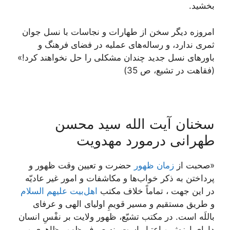
بخشید.
امروزه دیگر سخن از طهارات و نجاسات با نسل جوان
ثمرى ندارد، و رساله‏‌هاى عملیه در فضاى فرهنگ و
باورهاى نسل جدید چندان مشکلى را حل نخواهند کرد!»
(فقاهت در تشیع، ص 35)
سخنان آیت الله سید محسن
طهرانی درمورد مهدویت
«صحبت از
زمان ظهور
حضرت و تعیین وقت ظهور و
پرداختن به ذکر خواب‌ها و مکاشفات و امور غیر عادیّه
در این جهت ، تماماً خلاف مکتب
اهل‌بیت علیهم السلام
و طریق مستقیم و مسیر قویمِ اولیای الهی و عرفای
باللَه است. در مکتب تشیّع، ظهور ولایت بر نفْسِ انسان
دارای ارزش و اعتبار است، نه صرفِ ظهورِ ظاهری و