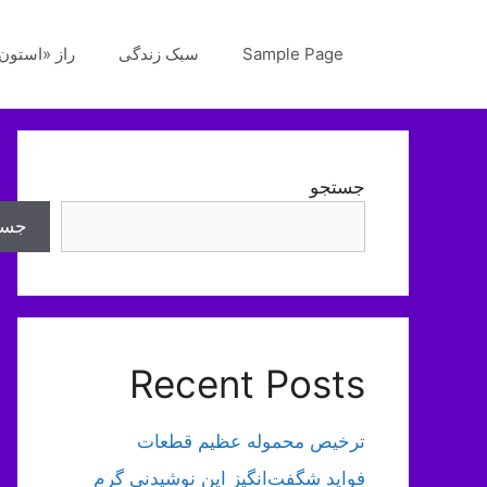
رش
ه
Sample Page
سبک زندگی
راز «استون‌
حتوا
جستجو
جست
Recent Posts
ترخیص محموله عظیم قطعات
فواید شگفت‌انگیز این نوشیدنی گرم