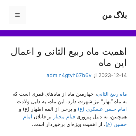
رش
ه
بلاگ من
فهرست
حتوا
اهمیت ماه ربیع الثانی و اعمال
این ماه
2023-12-14
از
admin4gtyh67b6v
ماه ربیع الثانی
، چهارمین ماه از ماه‌های قمری است که
به ماه “بهار” نیز شهرت دارد. این ماه، به دلیل ولادت
امام حسن عسکری (ع)
و برخی از ائمه اطهار (ع) و
همچنین، به دلیل پیروزی
قیام مختار
بر قاتلان
امام
حسین (ع)
، از اهمیت ویژه‌ای برخوردار است.