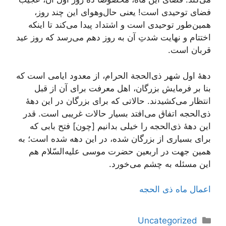
فضای توحیدی است!
یعنی حال‌و‌هوای این چند روز،
همین‌طور توحیدی است و اشتداد پیدا می‌کند تا اینکه
اختتام و نهایت شدتِ آن به روز دهم می‌رسد که روز عید
قربان است.
دهۀ اول شهر ذی‌الحجة الحرام، از معدود ایامى است که
بنا بر فرمایش بزرگان، اهل معرفت براى آن از قبل
انتظار مى‌کشیدند. حالاتى که براى بزرگان در این دهۀ‌
ذی‌الحجه اتفاق مى‌افتد بسیار حالات غریبى است. قدر
این دهۀ ذی‌الحجه را خیلى بدانیم [چون] فتح بابی که
براى بسیارى از بزرگان شده، در این دهه شده است؛ به
همین جهت در اربعین حضرت موسى علیه‌السّلام هم
این مسئله به چشم مى‌خورد.
اعمال ماه ذی الحجه
دسته‌ها
Uncategorized