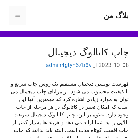
رش
ه
بلاگ من
فهرست
حتوا
چاپ کاتالوگ دیجیتال
2023-10-08
از
admin4gtyh67b6v
فهرست نویسی دیجیتال مستقیم یک روش چاپ سریع و
با کیفیت محسوب می شود. از مزایای چاپ دیجیتال می
توان به موارد زیادی اشاره کرد که مهمترین آنها این
است که امکان تغییر در کاتالوگ در هر مرحله از چاپ
وجود دارد. علاوه بر این، چاپ کاتالوگ دیجیتال سرعت
بالایی را به شما ارائه می دهد و هزینه ها بسیار کمتر از
چاپ افست کوتاه مدت است. البته باید بدانید که چاپ
افست برای چاپ در تیراژ بالا به صرفه تر است.