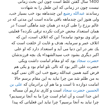
1400 سال گفتن غلط است چون این بحث زمانی
نیست چون در زمانی كه این طفل را به شهادت
رساندند
عبدالله رضیع
این چندماهه بود خب بسیار خب،
ولی هنوز این چندماهه باقی مانده است این مدتی كه در
عالم برزخ را طی كرده در همان چند ماهگی است؟ در
همان استعداد محض حركت نكرده ترقی نكرده؟ فعلیتی
برای وی بوجود نیامده؟ این كه اتلاف است، این كه
اتلاف عمر و سرمایه، هدف و غایت از خلقت است كه
یك نفر در این دنیا می آید و استعداد دارد كه او علی
اكبر دیگری بشود خب سیدالشهداء یك بچه فرزندشان
حضرت سجاد
بود كه او مقام امامت داشت ویكی
حضرت علی اكبر بود كه تالی تلو امام بود و یكی هم
فرض كنید همین عبدالله رضیع خب این الان نمی گوید
به من ظلم شد من چرا نباید به این مقام برسم حالا
امامت دوازده تا است و ما هم آن برادرمان كه
علی بن
الحسین حضرت سجاد
است و كاری نداریم آن مساله
اش جدا است و آن امام است چرا ما به آنجا نرسیدیم؟
چرا نباید به آنجا برسیم؟ چرا نباید این فعلیاتی كه پیدا