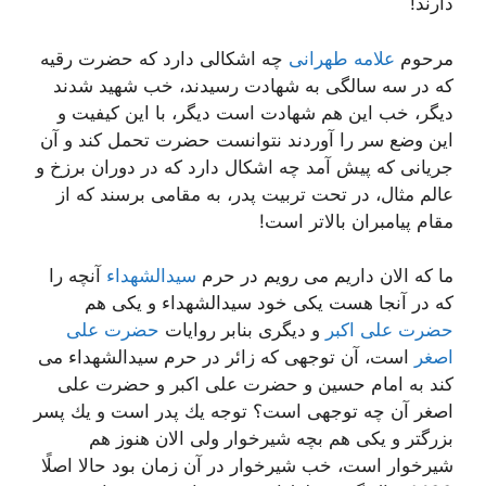
دارند!
مرحوم
علامه طهرانی
چه اشكالی دارد كه حضرت رقیه
كه در سه سالگی به شهادت رسیدند، خب شهید شدند
دیگر، خب این هم شهادت است دیگر، با این كیفیت و
این وضع سر را آوردند نتوانست حضرت تحمل كند و آن
جریانی كه پیش آمد چه اشكال دارد كه در دوران برزخ و
عالم مثال، در تحت تربیت پدر، به مقامی برسند كه از
مقام پیامبران بالاتر است!
ما كه الان داریم می رویم در حرم
سیدالشهداء
آنچه را
كه در آنجا هست یكی خود سیدالشهداء و یكی هم
حضرت علی اكبر
و دیگری بنابر روایات
حضرت علی
اصغر
است، آن توجهی كه زائر در حرم سیدالشهداء می
كند به امام حسین و حضرت علی اكبر و حضرت علی
اصغر آن چه توجهی است؟ توجه یك پدر است و یك پسر
بزرگتر و یكی هم بچه شیرخوار ولی الان هنوز هم
شیرخوار است، خب شیرخوار در آن زمان بود حالا اصلًا