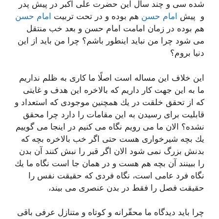
شده سی و چند سال این حضرت علی اكبر در پیش پدر
و پیش
امام حسن
هم بوده و در تحت تربیت
امام حسن
هم بوده در زمان امامت امام حسن و بعد خب منتقل
می شود چرا من نباید اینطور باشم؟ چرا من باید از این
دنیا بروم؟
این خلاف این مساله است اصلًا ما كاری به ظلم نداریم
ما به این جهت كار داریم كه بالاخره این هدف و غایتی
كه از تحقق خلقت در یك همچنین موجودی كه استعداد و
قابلیت برای رسیدن به این مقامات را دارد چرا محقق
نشده؟ الان ما می رویم نگاه می كنیم در اینجا می گوییم
یك بچه شیرخواری هست حتی اگر خب بالاخره بچه كه
بدنش بزرگ نمی شود الان اگر قبر را نبش كنند آن بدن
را ببینند آن بچه هم هست و در همان جا است نگاه ما یك
نگاه فرد عامی است، نگاه فردی كه حقیقت نفس را
حقیقت فصل را فقط در بدن عنصری می بیند،
چرا باید دیدگاه ما محقّرانه و كوتاه و متنازل عرفی باقی