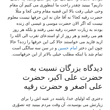
داریم؟ ببینید چقدر راحت ما اینطوری می كنیم آن مقام
وحی خیلی رفت بالا این قضیه مقام وحی كجا و مثلًا
حضرت رقیه كجا؟ نه آقا جان نه این حرفها نیست معلوم
نیست كه اگر الان حضرت موسی و عیسی ای زنده
بودند به زیارت حضرت رقیه نمی رفتند و بلكه هر روز
هم می رفتند و هر روز از او استدعای تقرب الی الله را
ازید فازید می خواستند حالا كی این حرفها را زده؟ حالا
چون این دختر
امام حسین
و در سن سه سالگی است
تمام شد یا اینكه مطلب خیلی بالاتر از این حرفهاست.
دیدگاه بزرگان نسبت به
حضرت علی اکبر، حضرت
علی اصغر و حضرت رقیه
دختری كه اولیای خدا، پاشنه در عتبه اش را برای
زیارتش می بوسیدند، آن وقت مردم ببینید چه تصوّری