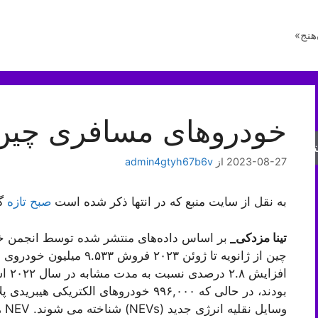
هنج»
خودروهای مسافری چین (PCA
جو
2023-08-27
از
admin4gtyh67b6v
به نقل از سایت منبع که در انتها ذکر شده است
صبح تازه
گز
تینا مزدکی_
چین از ژانویه تا ژوئن ۲۰۲۳