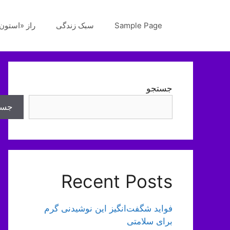
رش
ه
Sample Page
سبک زندگی
راز «استون‌
حتوا
جستجو
جست
Recent Posts
فواید شگفت‌انگیز این نوشیدنی گرم
برای سلامتی