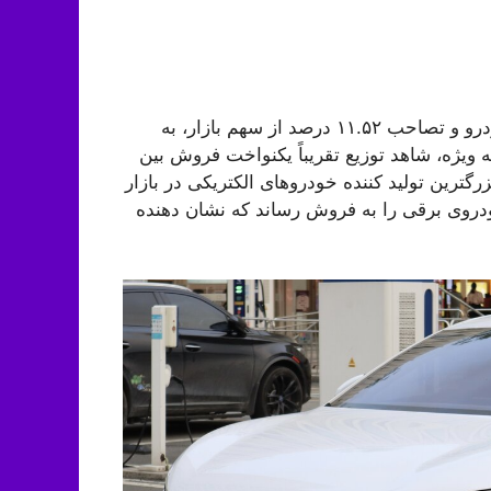
با توجه به سهم بازار، خودرو BYD با فروش ۱,۰۹۸,۴۰۹ خودرو و تصاحب ۱۱.۵۲ درصد از سهم بازار، به
 پرفروش‌ترین برند خودرو در چین ظاهر شد. BYD، به ویژه، شاهد توزیع تقریباً یکنواخت فروش بین
PHE بود. با وجود این، BYD همچنان بزرگترین تولید کننده خودروهای الکتریکی در بازار
ت. BYD با حفظ موقعیت رهبری خود، ۵۲۴,۱۸۴ خودروی برقی را به فروش رساند که نشان دهنده