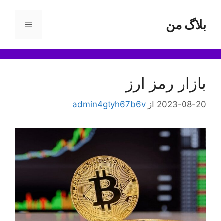
رش
ه
بلاگ من
فهرست
حتوا
بازار رمز ارز
2023-08-20
از
admin4gtyh67b6v