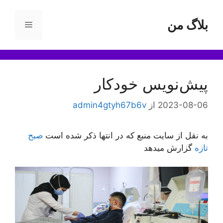
رش
ه
بلاگ من
فهرست
حتوا
پیش‌نویس خودکار
2023-08-06
از
admin4gtyh67b6v
به نقل از سایت منبع که در انتها ذکر شده است
صبح
تازه
گزارش میدهد