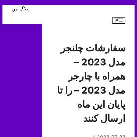
رش
بلاگ من
ه
فهرست
حتوا
سفارشات چلنجر
مدل 2023 –
همراه با چارجر
مدل 2023 – را تا
پایان این ماه
ارسال کنند
2023-07-22
از