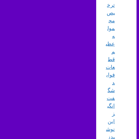
ترخ
یص
مح
مول
ه
عظی
م
قط
عات
فوای
د
شگ
فت‌
انگی
ز
این
نوش
یدن