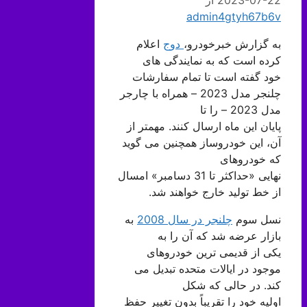
admin4gtyh67b6v
به گزارش خبرخودرو،
دوج
اعلام
کرده است که به نمایندگی های
خود گفته است تا تمام سفارشات
چلنجر مدل 2023 – همراه با چارجر
مدل 2023 – را تا
پایان این ماه ارسال کنند. مهمتر از
آن، این خودروساز همچنین می گوید
که خودروهای
نهایی «حداکثر تا 31 دسامبر» امسال
از خط تولید خارج خواهند شد.
نسل سوم
چلنجر در سال 2008
به
بازار عرضه شد که آن را به
یکی از قدیمی ترین خودروهای
موجود در ایالات متحده تبدیل می
کند. در حالی که شکل
اولیه خود را تقریباً بدون تغییر حفظ