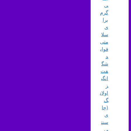
ی
گرم
برا
ی
سلا
متی
فوای
د
شگ
فت‌
انگی
ز
اولان
گ
(چا
ی
سنت
ی