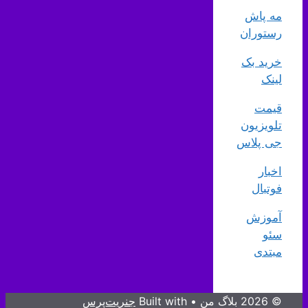
مه پاش
رستوران
خرید بک
لینک
قیمت
تلویزیون
جی پلاس
اخبار
فوتبال
آموزش
سئو
مبتدی
© 2026 بلاگ من
• Built with
جنریت‌پرس