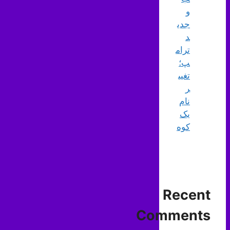
و
جدی
د
ترام
پ؛
تغیی
ر
نام
یک
کوه
Recent
Comments