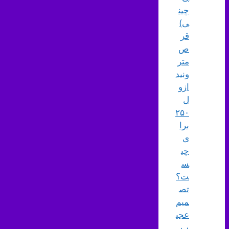
چین
ی)
قر
ص
متر
ونید
ازو
ل
۲۵۰
برا
ی
چی
س
ت؟
تص
میم
عجی
ب