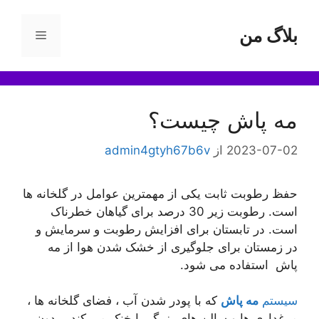
رش
ه
بلاگ من
فهرست
حتوا
مه پاش چیست؟
2023-07-02
از
admin4gtyh67b6v
حفظ رطوبت ثابت یکی از مهمترین عوامل در گلخانه ها
است. رطوبت زیر 30 درصد برای گیاهان خطرناک
است. در تابستان برای افزایش رطوبت و سرمایش و
در زمستان برای جلوگیری از خشک شدن هوا از مه
پاش استفاده می شود.
سیستم
مه پاش
که با پودر شدن آب ، فضای گلخانه ها ،
مرغداری ها و سالن های بزرگ را خنک می کند ، بدون