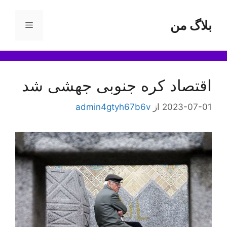
رش
ه
بلاگ من
فهرست
حتوا
اقتصاد کره جنوبی جهشی شد
2023-07-01
از
admin4gtyh67b6v