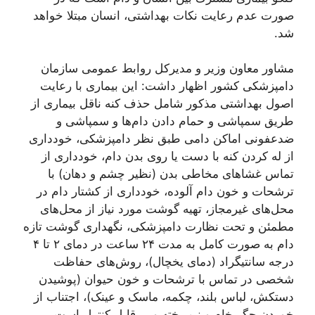
صورت عدم رعایت نکات بهداشتی، انسان مبتلا خواهد
شد.
مشاور معاون وزیر و مدیرکل روابط عمومی سازمان
دامپزشکی کشور اظهار داشت: این بیماری با رعایت
اصول بهداشتی مذکور شامل حذف کنه ناقل بیماری از
طریق سمپاشی و حمام دادن دام‌ها و سمپاشی و
ضدعفونی اماکن دامی طبق نظر دامپزشکی، خودداری
از له کردن کنه با دست یا روی بدن دام، خودداری از
تماس غشا‌های مخاطی بدن (نظیر چشم و دهان) با
ترشحات و خون دام آلوده، خودداری از کشتار دام در
محل‌های غیرمجاز، تهیه گوشت مورد نیاز از محل‌های
مطمئن و تحت نظارت دامپزشکی، نگهداری گوشت تازه
دام به صورت کامل به مدت ۲۴ ساعت در دمای ۲ تا ۴
درجه سانتیگراد (دمای یخچال)، روش‌های حفاظت
شخصی در تماس با ترشحات و خون حیوان (پوشیدن
دستکش، لباس بلند، چکمه، ماسک و عینک)، اجتناب از
خوردن جگر خام و نیم پخته و … قابل کنترل است.