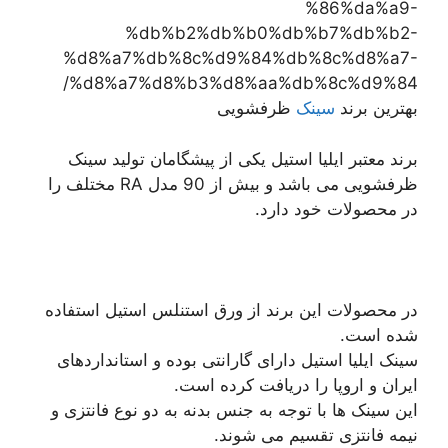
%86%da%a9-
%db%b2%db%b0%db%b7%db%b2-
%d8%a7%db%8c%d9%84%db%8c%d8%a7-
%d8%a7%d8%b3%d8%aa%db%8c%d9%84/
بهترین برند
سینک
ظرفشویی
برند معتبر ایلیا استیل یکی از پیشگامان تولید سینک
ظرفشویی می باشد و بیش از 90 مدل RA مختلف را
در محصولات خود دارد.
در محصولات این برند از ورق استنلس استیل استفاده
شده است.
سینک ایلیا استیل دارای گارانتی بوده و استانداردهای
ایران و اروپا را دریافت کرده است.
این سینک ها با توجه به جنس بدنه به دو نوع فانتزی و
نیمه فانتزی تقسیم می شوند.