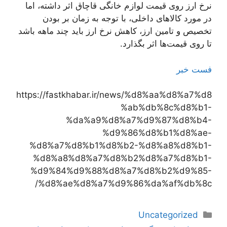
نرخ ارز روی قیمت لوازم خانگی قاچاق اثر داشته، اما
در مورد کالاهای داخلی، با توجه به زمان بر بودن
تخصیص و تامین ارز، کاهش نرخ ارز باید چند ماهه باشد
تا روی قیمت‌ها اثر بگذارد.
فست خبر
https://fastkhabar.ir/news/%d8%aa%d8%a7%d8
%ab%db%8c%d8%b1-
%da%a9%d8%a7%d9%87%d8%b4-
%d9%86%d8%b1%d8%ae-
%d8%a7%d8%b1%d8%b2-%d8%a8%d8%b1-
%d8%a8%d8%a7%d8%b2%d8%a7%d8%b1-
%d9%84%d9%88%d8%a7%d8%b2%d9%85-
%d8%ae%d8%a7%d9%86%da%af%db%8c/
دسته‌ها
Uncategorized