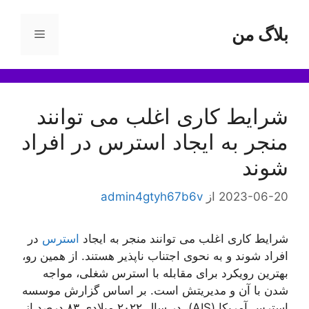
رش
ه
بلاگ من
فهرست
حتوا
شرایط کاری اغلب می توانند
منجر به ایجاد استرس در افراد
شوند
2023-06-20
از
admin4gtyh67b6v
شرایط کاری اغلب می توانند منجر به ایجاد
استرس
در
افراد شوند و به نحوی اجتناب ناپذیر هستند. از همین رو،
بهترین رویکرد برای مقابله با استرس شغلی، مواجه
شدن با آن و مدیریتش است. بر اساس گزارش موسسه
استرس آمریکا (AIS)، در سال ۲۰۲۲ میلادی ۸۳ درصد از