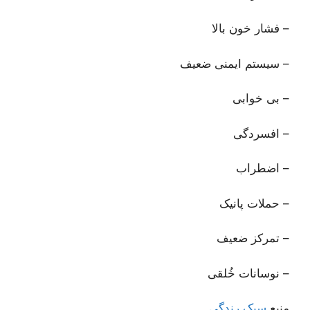
– فشار خون بالا
– سیستم ایمنی ضعیف
– بی خوابی
– افسردگی
– اضطراب
– حملات پانیک
– تمرکز ضعیف
– نوسانات خُلقی
منبع
سبک رندگی