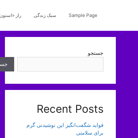
رش
ه
Sample Page
سبک زندگی
راز «استون‌
حتوا
جستجو
جست
Recent Posts
فواید شگفت‌انگیز این نوشیدنی گرم
برای سلامتی