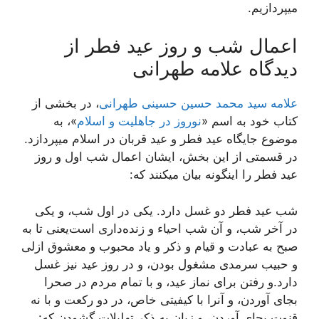
میپردازیم.
اعمال شب و روز عید فطر از
دیدگاه علامه طهرانی
علامه سید محمد حسین حسینی طهرانی
، در بخشی از
کتاب خود به اسم «
نوروز در جاهلیت و اسلام
»، به
موضوع جایگاه عید فطر و عید قربان در اسلام میپردازد.
در قسمتی از این بخش، ایشان اعمال شب اول و روز
عید فطر را اینگونه بیان میکنند که:
شب عيد فطر دو غسل دارد. يکى در اول شب، و يکى
در آخر شب، و آن شب احياء و زنده‌دارى است‌يعنى تا به
صبح به عبادت و قيام و ذکر و ياد محبوب و معشوق ازلى
و حبيب سرمدى مشغول بودن، و در روز عيد نيز غسل
دارد.و رفتن براى نماز عيد، و با تمام مردم در صحرا
بجاى آوردن، و آنرا با کيفيتى خاص، در دو رکعت و با نه
قنوت بجاى آوردن، و زبان به ذکر تهليلات گشودن که: