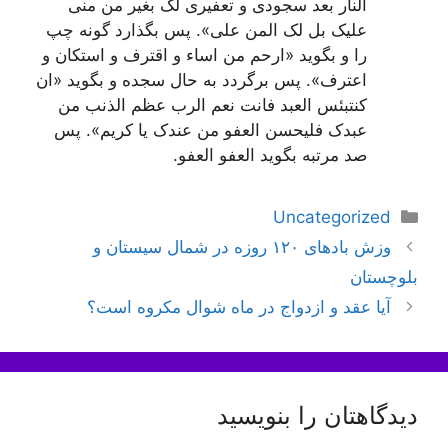
النار بعد سجودی و تعفیری لک بغیر من منی
علیک بل لک المن علی». پس بگذارد گونه چپ
را و بگوید «ارحم من اساء و اقترف و استکان و
اعترف». پس برگردد به حال سجده و بگوید «ان
کنت‏بئس العبد فانت نعم الرب عظم الذنب من
عبدک فلیحسن العفو من عندک یا کریم». پس
صد مرتبه بگوید العفو العفو.
دسته‌ها
Uncategorized
ناوبری
وزش باد‌های ۱۲۰ روزه در شمال سیستان و
نوشته‌ها
بلوچستان
آیا عقد و ازدواج در ماه شوال مکروه است؟
دیدگاهتان را بنویسید