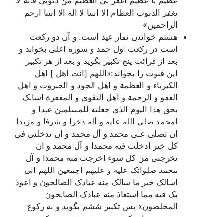
عظیم یا عظیم اغفر لی العظیم من ذنوبی فانه لا
یغفر الذنوب العظام الا انت‏یا لا اله الا انت‏یا ارحم
الراحمین»
هشتم خواندن نماز عید است. و آن دو رکعت
است در رکعت اول حمد و سوره اعلى بخواند و
بعد از قرائت پنج تکبیر بگوید و بعد از هر تکبیر
این قنوت را بخواند:«اللهم [انت اهل ] اهل
الکبریاء و العظمة و اهل الجود و الجبروت و اهل
العفو و الرحمة و اهل التقوى و المغفرة اسالک
بحق هذا الیوم الذی جعلته للمسلمین عیدا و
لمحمد صلى الله علیه و آله ذخرا و شرفا و مزیدا
ان تصلی على محمد و آل محمد و ان تدخلنی فی
کل خیر ادخلت فیه محمدا و آل محمد و ان
تخرجنی من کل سوء اخرجت منه محمدا و آل
محمد صلواتک علیه و علیهم اجمعین اللهم انی
اسالک خیر ما سالک منه عبادک الصالحون و اعوذ
بک فیه مما استعاذ منه عبادک الصالحون
المخلصون» پس تکبیر ششم بگوید و به رکوع