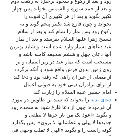
رود و بعد از رکوع و سجود برخیزد به رکعت دوم
و بعد از حمد سوره و الشمس بخواند پس چهار
تکبیر بگوید و بعد از هر تکبیرى آن قنوت را
بخواند و چون فارغ شد تکبیر پنجم گوید و به
رکوع رود پس نماز را تمام کند و بعد از سلام
تسبیح زهرا علیها السلام بفرستد و بعد از نماز
عید دعاهاى بسیار وارد شده است و شاید بهترین
آنها دعاى چهل و ششم صحیفه کامله باشد و
مستحب است که نماز عید در زیر آسمان و بر
روى زمین بدون فرش واقع شود و آنکه برگردد
از مصلى از غیر آن راهى که رفته بود و دعا کند
از براى برادران دینى خود به قبولى اعمال.
امام حسین علیه السلام را زیارت کند
دعای ندبه
را بخواند که سید بن طاوس در مورد
آن فرموده: چون از دعا فارغ شود به سجده رود
و بگوید «اعوذ بک من نار حرها لا یطفى و
جدیدها لا یبلى و عطشانها لا یروى». پس بگذارد
گونه راست را و بگوید «الهی لا تقلب وجهی فی