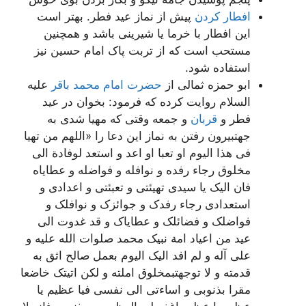
افطار کردن
پیش از نماز عید فطر. بهتر است
این افطار با خرما یا شیرینی باشد و همچنین
مستحب است که از تربت پاک امام حسین نیز
استفاده شود.
ابو حمزه ثمالى از
حضرت امام محمد باقر
علیه
السلام روایت کرده که فرمود: بخوان در عید
فطر و
قربان
و جمعه وقتى که مهیا شدى به
جهت‏بیرون رفتن به نماز این دعا را «اللهم من تهیا
فی هذا الیوم او تعبا او اعد و استعد لوفادة الى
مخلوق رجاء رفده و نوافله و فواضله و عطایاه
فان الیک یا سیدی تهیئتی و تعبئتی و اعدادی و
استعدادی رجاء رفدک و جوائزک و نوافلک و
فواضلک و فضائلک و عطایاک و قد غدوت الى
عید من اعیاد امة نبیک محمد صلوات الله علیه و
على آله و لم افد الیک الیوم بعمل صالح اثق به
قدمته و لا توجهت‏بمخلوق املته و لکن اتیتک خاضعا
مقرا بذنوبی و اساءتی الى نفسی فیا عظیم یا