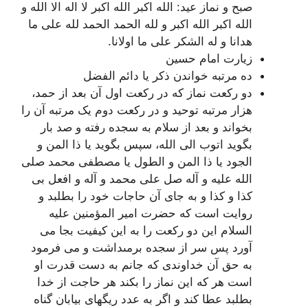
صبح و نماز عید: الله اکبر الله اکبر لا اله الا الله و
الله اکبر الله اکبر و لله الحمد الحمد لله على ما
هدانا و له الشکر على ما اولانا.
زیارت امام حسین
ده مرتبه خواندن ذکر یا دائم الفضل
دو رکعت نماز که در رکعت اول آن بعد از حمد،
هزار مرتبه توحید و در رکعت دوم یک مرتبه آن را
بخواند و بعد از سلام به سجده رفته و صد بار
بگوید اتوب الی الله، سپس بگوید یا ذا المن و
الجود یا ذا المن و الطول یا مصطفی محمد صلى
الله علیه و آله صل على محمد و آله و افعل بی
کذا و کذا و به جاى آن حاجات خود را بطلبد و
روایت است که حضرت امیر المؤمنین علیه
السلام این دو رکعت را به این کیفیت‏ بجا مى‏
آورد پس سر از سجده برمى‏داشت و مى‏ فرمود
به حق آن خداوندى که جانم به دست قدرت او
است هر که این نماز را بکند هر حاجت از خدا
بطلبد عطا کند و اگر به عدد ریگهاى بیابان گناه