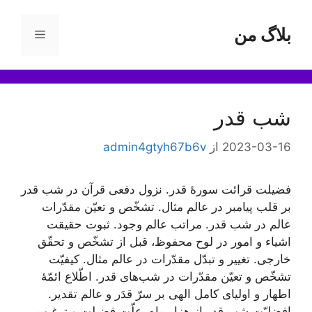
رش
ه
بلاگ من
فهرست
حتوا
شب قدر
2023-03-16
از
admin4gtyh67b6v
فضیلت قرائت سورۀ قدر. نزول دفعی قرآن در شب قدر
بر قلب پیامبر در عالم مثال. تشخّص و تعیّن مقدّرات
عالم در شب قدر. مراتب عالم وجود. ثبوت حقیقت
اشیاء و امور در لوح محفوظ، قبل از تشخّص و تحقّق
خارجی. تغییر و تبدّل مقدّرات در عالم مثال. کیفیّت
تشخّص و تعیّن مقدّرات در شب‌های قدر. اطّلاع ائمّۀ
اطهار و اولیای کامل الهی بر سرّ قدَر و عالم تقدیر.
افضلیّت شب قدر از هزار ماه. علّت فضیلت و ترغیب بر