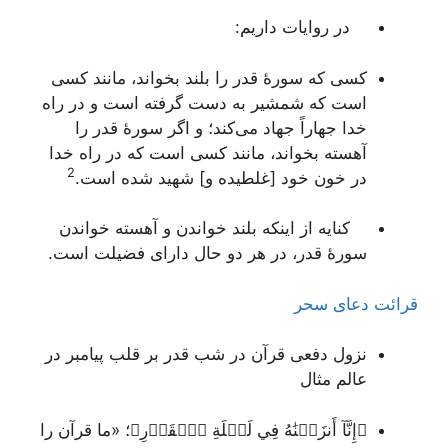
در روایات داریم:
کسی که سورۀ قدر را بلند بخواند، مانند کسی
است که شمشیر به دست گرفته است و در راه
خدا جهاراً جهاد می‌کند؛ و اگر سورۀ قدر را
آهسته بخواند، مانند کسی است که در راه خدا
2
در خون خود [غلطیده و] شهید شده است.
کنایه از اینکه بلند خواندن و آهسته خواندن
سورۀ قدر، در هر دو حال دارای فضیلت است.
قرائت دعای سحر
نزول دفعی قرآن در شب قدر بر قلب پیامبر در
عالم مثال
﴿إِنَّآ أَنزَلۡنَٰهُ فِي لَيۡلَةِ ٱلۡقَدۡرِ﴾
؛ «ما قرآن را