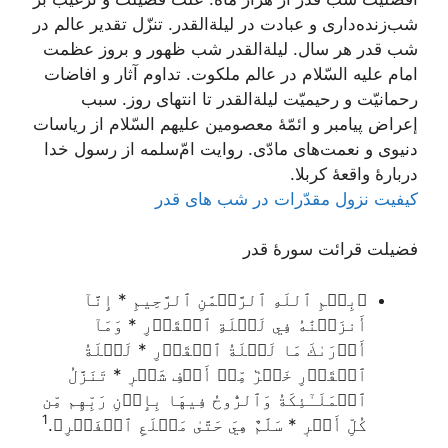
شب‌زنده‌داری و عبادت در لیلة‌القدر. تنزّل تقدیر عالم در
شب قدر هر سال. لیلةالقدر شب ظهور و بروز عظمت
امام علیه السّلام در عالم ملکوت. تداوم آثار و افاضات
رحمانیّت و رحیمیّت لیلةالقدر تا انتهای روز. سبب
إعراض پیامبر و ائمّۀ معصومین علیهم السّلام از ریاسات
دنیوی و نعمت‌های مادّی. روایت امّ‌سلمه از رسول خدا
دربارۀ واقعۀ کربلا.
کیفیت نزول مقدّرات در شب های قدر
فضیلت قرائت سورۀ قدر
﴿بِسۡمِ ٱللَهِ ٱلرَّحۡمَٰنِ ٱلرَّحِيمِ * إِنَّآ
أَنزَلۡنَٰهُ فِي لَيۡلَةِ ٱلۡقَدۡرِ * وَمَآ
أَدۡرَىٰكَ مَا لَيۡلَةُ ٱلۡقَدۡرِ * لَيۡلَةُ
ٱلۡقَدۡرِ خَيۡرٞ مِّنۡ أَلۡفِ شَهۡرٖ * تَنَزَّلُ
ٱلۡمَلَـٰٓئِكَةُ وَٱلرُّوحُ فِيهَا بِإِذۡنِ رَبِّهِم مِّن
1
كُلِّ أَمۡرٖ * سَلَٰمٌ هِيَ حَتَّىٰ مَطۡلَعِ ٱلۡفَجۡرِ﴾
.