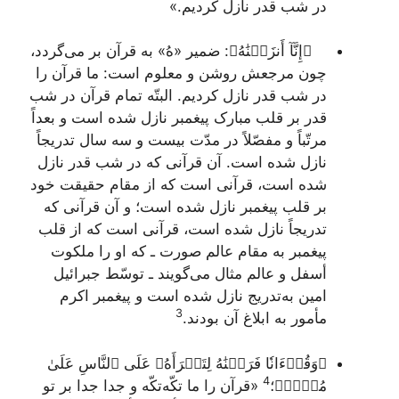
در شب قدر نازل کردیم.»
﴿إِنَّآ أَنزَلۡنَٰهُ﴾
: ضمیر «هُ» به قرآن بر می‌گردد،
چون مرجعش روشن و معلوم است: ما قرآن را
در شب قدر نازل کردیم. البتّه تمام قرآن در شب
قدر بر قلب مبارک پیغمبر نازل شده است و بعداً
مرتّباً و مفصّلاً در مدّت بیست و سه سال تدریجاً
نازل شده است. آن قرآنی که در شب قدر نازل
شده است، قرآنی است که از مقام حقیقت خود
بر قلب پیغمبر نازل شده است؛ و آن قرآنی که
تدریجاً نازل شده است، قرآنی است که از قلب
پیغمبر به مقام عالم صورت ـ که او را ملکوت
أسفل و عالم مثال می‌گویند ـ توسّط جبرائیل
امین به‌تدریج نازل شده است و پیغمبر اکرم
3
مأمور به ابلاغ آن بودند.
﴿وَقُرۡءَانٗا فَرَقۡنَٰهُ لِتَقۡرَأَهُۥ عَلَى ٱلنَّاسِ عَلَىٰ
4
مُكۡثٖ﴾
؛
«قرآن را ما تکّه‌تکّه و جدا جدا بر تو