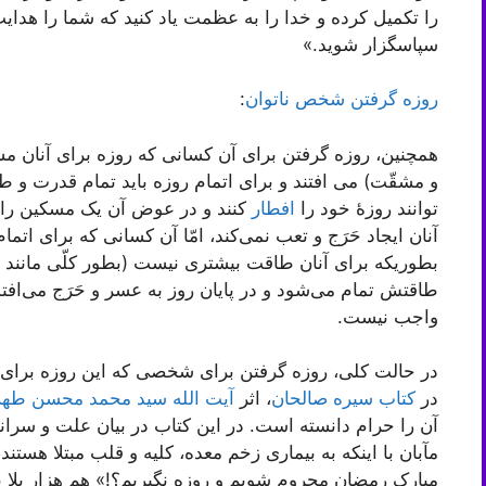
را تکمیل کرده و خدا را به عظمت یاد کنید که شما را هدای
سپاسگزار شوید.»
روزه گرفتن شخص ناتوان
:
همچنین، روزه گرفتن برای آن کسانی که روزه برای آنان مش
و مشقّت) می افتند و برای اتمام روزه باید تمام قدرت و
توانند روزۀ خود را
افطار
کنند و در عوض آن یک مسکین را ط
آنان ایجاد حَرَج و تعب نمی‌کند، امّا آن کسانی که برای ات
بطوریکه برای آنان طاقت بیشتری نیست (بطور کلّی مانند 
طاقتش تمام می‌شود و در پایان روز به عسر و حَرَج می‌افتد و
واجب نیست.
در حالت کلی، روزه گرفتن برای شخصی که این روزه برای
در
کتاب سیره صالحان
، اثر
آیت الله سید محمد محسن طهر
آن را حرام دانسته است. در این کتاب در بیان علت و سرا
مآبان با اینکه به بیماری زخم معده، کلیه و قلب مبتلا هست
مبارک رمضان محروم شویم و روزه نگیریم؟!» هم هزار بلا ب