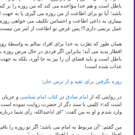
باطل است و هم خدا مؤاخذه می کند که من روزه را بر کسا
باشد؛ آیا تو برای اطاعت از من روزه می گیری یا به جهت
بیماری به داعی اطاعت و احساس تکلیف می خواهی روزه بگ
عمل برنمی داری؟! پس غرض تو اطاعت از امر من نیست
همان طور که تقرّب به خدا برای افراد سالم به واسطۀ رو
افطار پدید می آید؛ بنابراین اگر فردی در حال مرض روزه ب
باطل است و باید قضای آن را نیز به جا آورد، بلکه به جه
عذاب شده است!
روزه نگرفتن برای تقیه و از ترس جان
:
در روایتی که از
امام صادق
در
کتاب امام شناسی
و جریان
ت
است که:« کلینی با سند دگر از حضرت روایت نموده است که
وارد شدم و او به من گفت: ”ای اباعبدالله، رأی شما دربار
من گفتم: ”آن مربوط به امام می باشد؛ اگر تو روزه را باقی 
افطار نمایی ما نیز روزه را افطار می نماییم.“