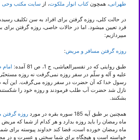
طهرانی
، همچون
کتاب انوار ملکوت
، از
سایت مکتب وحی
م
در حالت کلی، روزه گرفتن برای افراد به سن تکلیف رسیده 
فرد تعیین میشود. اما در حالات خاصی، روزه گرفتن برای برخ
میپردازیم:
روزه گرفتن مسافر و مریض
:
طبق روایتی که در تفسیرالعیاشی، ج 1، ص 81 آمده:
امام 
علیه و آله و سلّم در سفر روزه نمی‌گرفت نه روزه مستحبّی
رسول خدا که آن حضرت در سفر روزه می‌گرفت. این آیه در 
نازل شد حضرت آب طلب فرمودند و روزه خود را شکستند و د
بشکنند.
همچنین بر طبق آیه 185 سوره بقره در مورد
روزه گرفتن 
ماه رمضان را باید روزه بدارد و هر کدام‌ از شما که‌ مریض‌ یا 
ماه‌ رمضان‌ خورده‌ است‌، قضا کند خداوند پیوسته ‌برای ‌شما
خواسته است و هیچگاه برای شما سختی و عسرت و در مضیقه