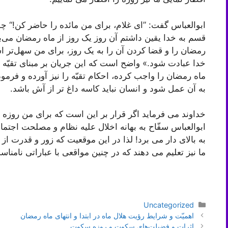
ابوالعباس گفت: ”ای غلام، برای من مائده را حاضر کن!“ چو
قسم به خدا یقین داشتم آن روز یک روز از ماه رمضان می‌ب
رمضان را و قضا کردن آن را به یک روز، برای من سهل‌تر اس
خدا عبادت شود.» واضح است که این جریان بر مبنای تقیّه
ماه رمضان را واجب کرده، احکام تقیّه را نیز آورده و ف
به آن عمل شود و انسان نباید کاسه داغ تر از آش باشد.
خداوند می فرماید اگر قرار بر این است که برای من روزه ب
ابوالعباس سفّاح به بهانه اخلال علیه نظام و مصلحت اجتم
به بالای دار می برد! لذا در این موقعیت که زور و قدرت از
ما نیز تعلیم می دهند که در چنین مواقعی با عباراتی نامناسب
دسته‌ها
Uncategorized
ناوبری
اهمیّت و شرایط رؤیت هلال ماه در ابتدا و انتهای ماه رمضان
نوشته‌ها
اثرات و فضیلت‌های سکوت و روزه سکوت