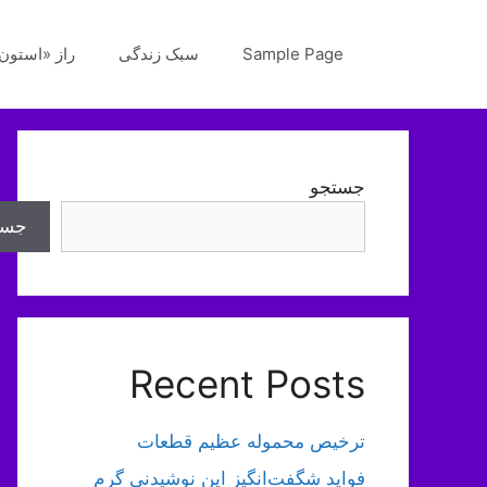
رش
ه
Sample Page
سبک زندگی
راز «استون‌
حتوا
جستجو
جست
Recent Posts
ترخیص محموله عظیم قطعات
فواید شگفت‌انگیز این نوشیدنی گرم