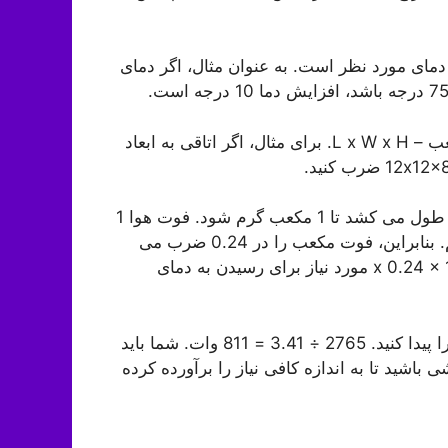
دمای مورد نظر است. به عنوان مثال، اگر دمای
نه فوت مربع، بلکه متراژ مکعب – L x W x H. برای مثال، اگر اتاقی به ابعاد
محاسبه BTU های مورد نیاز برای افزایش دما: 0.24 BTU طول می کشد تا 1 مکعب گرم شود. فوت هوا 1
درجه. در مثال ما می خواهیم دما را 10 درجه افزایش دهیم. بنابراین، فوت مکعب را در 0.24 ضرب می
کنیم، برابر افزایش دما (10 درجه). 1152 x 0.24 x 10 = 2765 BTU مورد نیاز برای رسیدن به دمای
BTU ها را بر 3.41 تقسیم کنید تا وات را پیدا کنید. 2765 ÷ 3.41 = 811 وات. شما باید
داقل 811 وات قدرت گرمایشی باشید تا به اندازه کافی نیاز را برآورده کرده