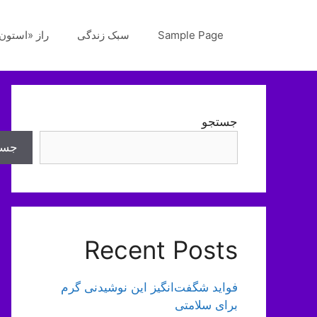
رش
ه
Sample Page
سبک زندگی
راز «استون‌
حتوا
جستجو
جست
Recent Posts
فواید شگفت‌انگیز این نوشیدنی گرم
برای سلامتی