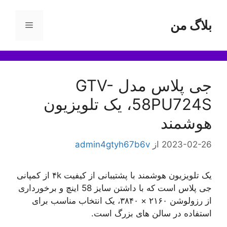
رش
ه
بلاگ من
فهرست
حتوا
جی پلاس مدل GTV-
58PU724S، یک تلویزیون
هوشمند
2023-02-26
از
admin4gtyh67b6v
یک تلویزیون هوشمند با پشتیبانی از کیفیت ۴k از کمپانی
جی پلاس است که با داشتن سایز 58 اینچ و برخورداری
از رزولوشن ۲۱۶۰ × ۳۸۴۰، یک انتخاب مناسب برای
استفاده در سالن های بزرگ است.