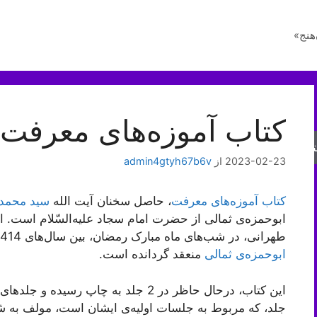
هنج»
کتاب آموزه‌های معرفت
جو
2023-02-23
از
admin4gtyh67b6v
کتاب آموزه‌های معرفت
، حاصل سخنان آیت الله
سید محمد
ابوحمزه‌ی ثمالی از حضرت امام سجاد علیه‌السّلام است.
طهرانی، در شب‌های ماه مبارک رمضان، بین سال‌های 1414 و 1438 هجری قمری و در جلسات
ابوحمزه‌ی ثمالی
منعقد گردانده است.
این کتاب، درحال حاظر در 2 جلد به چاپ 
جلد، که مربوط به جلسات اولیه‌ی ایشان است، مولف به ش