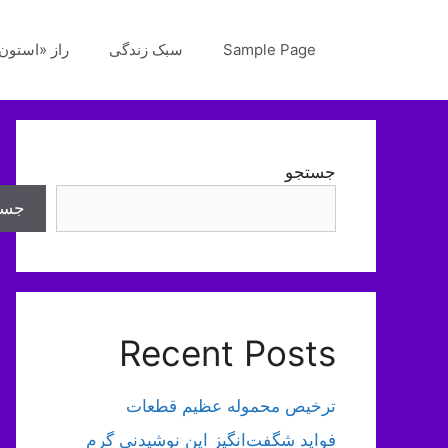
رش
ه
Sample Page
سبک زندگی
راز «استون‌
حتوا
جستجو
جست
Recent Posts
ترخیص محموله عظیم قطعات
فواید شگفت‌انگیز این نوشیدنی گرم