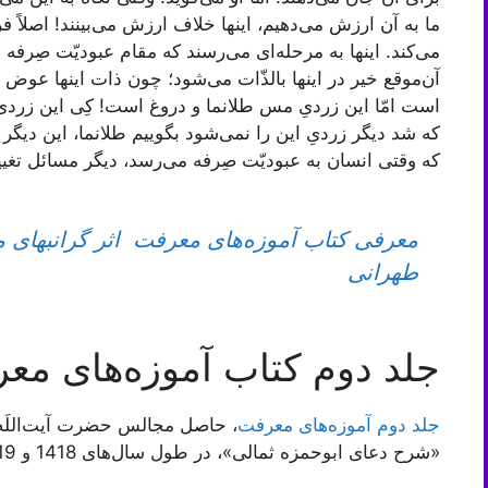
ما به آن ارزش می‌دهیم، اینها خلاف ارزش می‌بینند! اصلاً فره
می‌کند. اینها به مرحله‌ای می‌رسند که مقام عبودیّت صِرف
آن‌موقع خیر در اینها بالذّات می‌شود؛ چون ذات اینها عوض
است امّا این زردیِ مس طلا‌نما و دروغ است! کِی این زرد
که شد دیگر زردیِ این را نمی‌شود بگوییم طلانما، این دیگر
که وقتی انسان به عبودیّت صِرفه می‌رسد، دیگر مسائل تغییر
معرفی کتاب آموزه‌های معرفت اثر گرانبهای
طهرانی
جلد دوم کتاب آموزه‌های مع
جلد دوم آموزه‌های معرفت
، حاصل مجالس حضرت آیت‌اللَ
«شرح دعای ابوحمزه ثمالی»، در طول سال‌های 1418 و 1419 هجری‌قمری، می‌باشد.