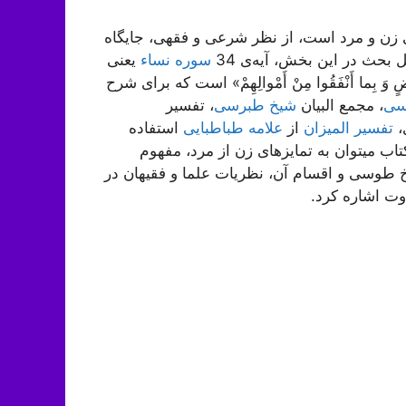
زن و مرد است، از نظر شرعی و فقهی، جایگاه
بحث در این بخش، آیه‌ی 34
سوره نساء
یعنی
 بَعْضٍ وَ بِما أَنْفَقُوا مِنْ أَمْوالِهِمْ‌» است که برای شرح
سی
، مجمع البیان
شیخ طبرسی
، تفسیر
،
تفسیر المیزان
از
علامه طباطبایی
استفاده
ب میتوان به تمایزهای زن از مرد، مفهوم
 طوسی و اقسام آن، نظریات علما و فقیهان در
ت اشاره کرد.