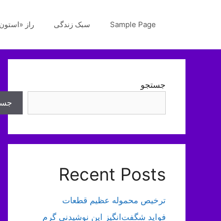
رش
ه
Sample Page
سبک زندگی
راز «استون‌
حتوا
جستجو
جست
Recent Posts
ترخیص محموله عظیم قطعات
فواید شگفت‌انگیز این نوشیدنی گرم