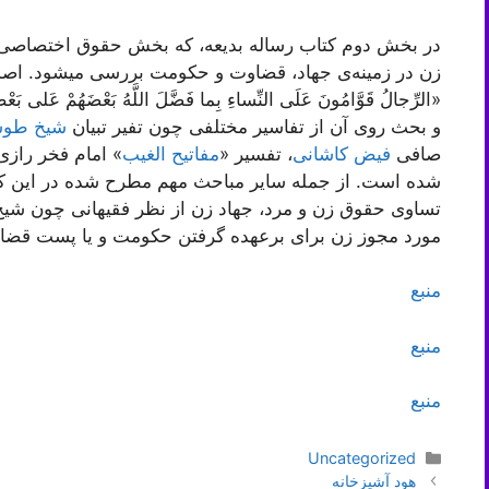
در بخش دوم کتاب رساله بدیعه، که بخش حقوق اختصاصی 
زن در زمینه‌ی جهاد، قضاوت و حكومت‌ بررسی میشود. اصل 
«الرِّجالُ قَوَّامُونَ عَلَى النِّساءِ بِما فَضَّلَ اللَّهُ بَعْضَهُمْ عَلى‌
و بحث روی آن از تفاسیر مختلفی چون تفیر تبیان
شیخ طو
صافی
فیض کاشانی
، تفسیر «
مفاتیح الغیب
» امام فخر رازی
شده است. از جمله سایر مباحث مهم مطرح شده در این کتا
تساوی حقوق زن و مرد، جهاد زن از نظر فقیهانی چون شیخ
مورد مجوز زن برای برعهده گرفتن حکومت و یا پست قضاو
منبع
منبع
منبع
دسته‌ها
Uncategorized
ناوبری
هود آشپزخانه