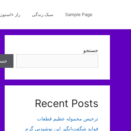
رش
ه
Sample Page
سبک زندگی
راز «استون‌
حتوا
جستجو
جست
Recent Posts
ترخیص محموله عظیم قطعات
فواید شگفت‌انگیز این نوشیدنی گرم