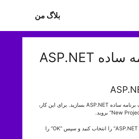
بلاگ من
 ASP.NET
حال که شما Visual Studio را نصب کرده‌اید، می‌توانید یک برنامه ساده ASP.NET بسازید. برای این کار،
در پنجره جدیدی که باز می‌شود، گزینه “ASP.NET Web Application” را انتخاب کنید و سپس “OK” را