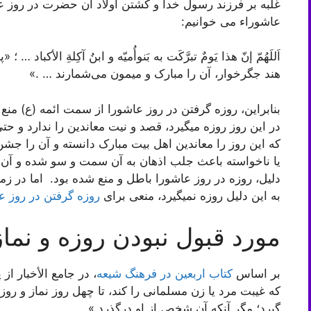
غلبه بر فرزند رسول خدا و کشتن اولاد آن حضرت در روز عاش
عاشوراء می خوانیم:
اَللَهُمّ إنّ هذا یَومٌ تبرَّکَت به بَنوأُمیّه و ابنُ آکِلةِ الأکبا
هند جگرخوار، آن را مبارک و میمون می‌شمارند … .»
بنابراین، روزه گرفتن در روز عاشورا از سمت ائمه (ع) من
در این روز روزه میگیرد، قصد و نیت معاندین را ندارد و حتی 
که این روز را معاندین اهل بیت مبارک دانسته و آن را ج
یا ناخواسته باعث جلب اذهان به آن سمت و سو شده و آن 
دلیل، روزه در روز عاشورا باطل و منع شده بود. اما در ز
به این دلیل روزه نمیگیرد، منعی برای
روزه گرفتن در روز ع
مورد قبول نبودن روزه و نماز تا 40 روز در اثر
بر اساس
کتاب اربعین در فرهنگ شیعه
، در جامع الأخبار ا
که غیبت مرد یا زن مسلمانی را کند، تا چهل روز نماز و روز
گیرد؛ مگر آنکه آن شخص از او درگذرد.»