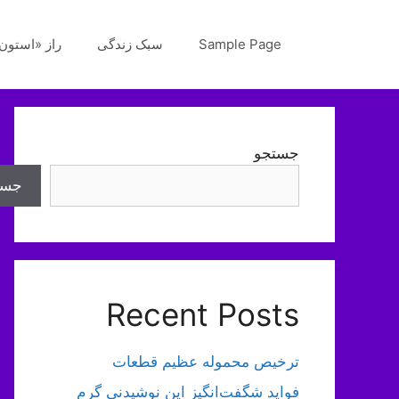
رش
ه
Sample Page
سبک زندگی
راز «استون‌
حتوا
جستجو
جست
Recent Posts
ترخیص محموله عظیم قطعات
فواید شگفت‌انگیز این نوشیدنی گرم