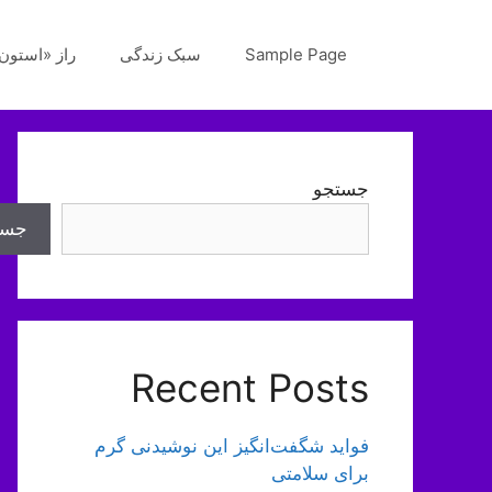
رش
ه
Sample Page
سبک زندگی
راز «استون‌
حتوا
جستجو
جست
Recent Posts
فواید شگفت‌انگیز این نوشیدنی گرم
برای سلامتی