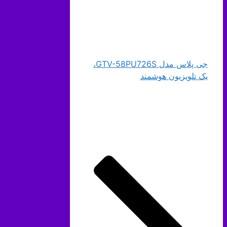
جی پلاس مدل GTV-58PU726S،
یک تلویزیون هوشمند