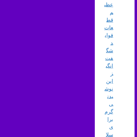
عظی
م
قط
عات
فوای
د
شگ
فت‌
انگی
ز
این
نوش
یدن
ی
گرم
برا
ی
سلا