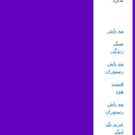
ندارد.
مه پاش
سبک
زندگی
مه پاش
رستوران
قیمت
هود
مه پاش
رستوران
خرید بک
لینک