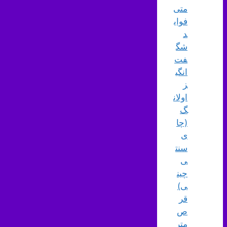
متی
فوای
د
شگ
فت‌
انگی
ز
اولان
گ
(چا
ی
سنت
ی
چین
ی)
قر
ص
متر