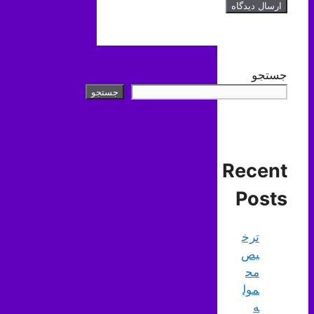
جستجو
جستجو
Recent
Posts
ترخ
یص
مح
مول
ه