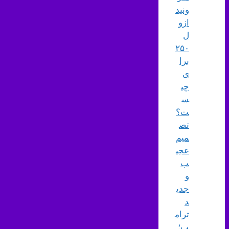
ونید
ازو
ل
۲۵۰
برا
ی
چی
س
ت؟
تص
میم
عجی
ب
و
جدی
د
ترام
پ؛