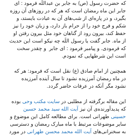
که حضرت رسول (ص) به جابر بن عبداللَه فرمود : اى
جابر این ماه رمضان است که هر که در روزهای آن روزه
بگیرد، و در پاره‌ای از شب‌های آن به عبادت بایستد، و
شکم و فرج خود را از حرام باز دارد، و زبان خود را نیز
حفظ کند، بیرون رود از گناهان خود مثل بیرون رفتن او
از ماه. جابر گفت یا رسول اللَه چه نیکو است این حدیث
که فرمودى. و پیامبر فرمود : اى جابر و چقدر سخت
است این شرطهایى که نمودم.
همچنین از امام صادق (ع) نقل است که فرمود: هر که
در ماه رمضان آمرزیده نشود تا سال آینده آمرزیده
نشود مگر آنکه در عرفات حاضر گردد.
این مقاله برگرفته از مطلبی در
سایت مکتب وحی
بوده
که پدیدآورنده‌ی آن نیز
آیت الله سید محمد حسین
حسینی
طهرانی است. برای مطالعه کامل این موضوع و
سایر موضوعات مرتبط با ماه مبارک رمضان و دسترسی
به سخنرانی‌های
آیت الله محمد محسن طهرانی
در مورد