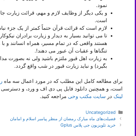
نمود.
و یکی دیگر از وظایف لازم و مهم، قرائت زیارت جا
است.
لازم است که قرائت قرآن حتماً کمتر از یک جزء نبا
تا می توانید بسیار به دیدار و زیارت برادران نیکوکار
هستند واقعی که در تمام مسیر، همراه انسانند و با
تنگناها و عقبات آن عبور می دهند!.
به زیارت اهل قبور ملتزم باشید ولی نه بصورت مداوم
بگیرد) و نباید زیارت قبور در شب واقع گردد.
برای مطالعه کامل این مطلب که در مورد اعمال سه ماه
ر
است، و همچنین دانلود فایل پی دی اف و ورد، و دسترسی 
لینک
در
سایت مکتب وحی
مراجعه کنید.
دسته‌ها
Uncategorized
ناوبری
فضیلت‌های ماه مبارک رمضان از منظر پیامبر اسلام و امامان
نوشته‌ها
خرید تلویزیون جی پلاس Gplus