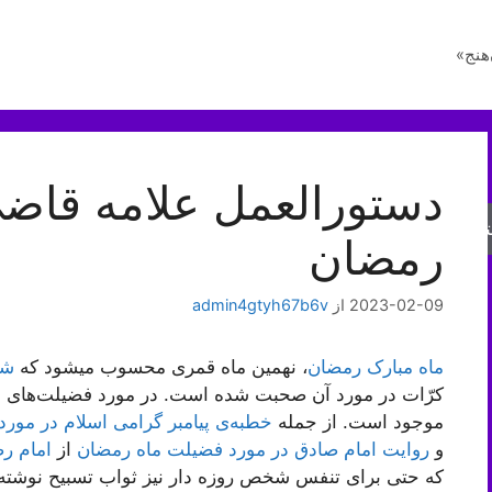
هنج»
دستورالعمل علامه قاضی
جو
رمضان
2023-02-09
از
admin4gtyh67b6v
ماه مبارک رمضان
، نهمین ماه قمری محسوب میشود که
شب
کرّات در مورد آن صحبت شده است. در مورد فضیلت‌های ما
موجود است. از جمله
خطبه‌ی پیامبر گرامی اسلام در مور
و
روایت امام صادق در مورد فضیلت ماه رمضان
از
امام رض
که حتی برای تنفس شخص روزه دار نیز ثواب تسبیح نوشته 