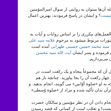
آن‌ها میتوان به روایتی از سوال امیرالمؤمنین
چیست
؟ و ایشان در پاسخ فرمودند: بهترین اعمال
العمل‌های مکرری را بر اساس روایات و آیات به
ستورات مربوط میشود به مرحوم
علامه سید علی
 سید محمد حسین حسینی طهرانی
آمده است
 فرموده و پسر ایشان
آیت الله سید محسن
می‌پردازیم.
افل آن که مجموعاً پنجاه و یک رکعت است، در
چهار رکعت آن را بجا بیاورید. چنانچه باز هم
ه به او «صلوة أوّابین» می گویند، انجام بدهید. و
رآن بدان تأکید شده و مراد از «صلوة وُسطی»
انجام دادن آن در نظر مؤمنین و سالکان حضرت
 نیست! و تعجّب است از کسانی که قصد رسیدن