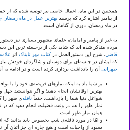
همچنین در این ماه، اعمال خاصی نیز توصیه شده که از جمله 
از پیامبر اشاره کرد که پرسید
بهترین عمل در ماه رمضان 
در ماه رمضان، دوری از گناهان است.
به غیر از پیامبر و امامان، علمای مشهور بسیاری نیز دستور
مردم متذکر شده اند که شاید یکی از برجسته ترین این د
قاضی
. شرح این دستورالعمل در
کتاب مهر تابناک
اثر
علامه
که ایشان در جلسه‌ای برای دوستان و شاگردان خودش بیان
طهرانی
آن را یادداشت برداری کرده است و در ادامه به آن 
بر شما باد به اینکه نمازهای فریضه‌ی خود را با نو
بهترین اوقاتشان انجام دهید؛ و اگر نتوانستید چهل و 
شواغل دنیا شما را بازداشت، حتماً
نافله
‌ی ظهر را ک
نماز ظهر را هم در وقت فضیلت انجام دهید که در ق
همان نماز ظهر است.
و امّا در مورد نافله‌ی شب بخصوص باید بدانید که 
معبود از واجبات است و هیچ چاره ای جز أتیان آن