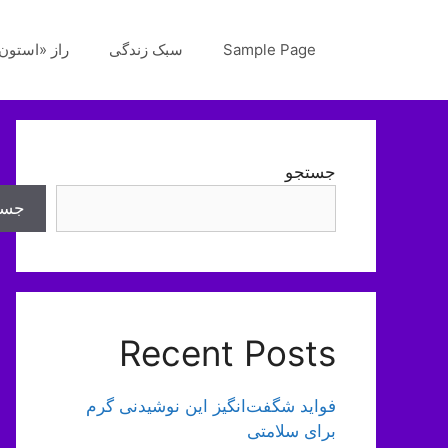
رش
ه
Sample Page
سبک زندگی
راز «استون‌
حتوا
جستجو
جست
Recent Posts
فواید شگفت‌انگیز این نوشیدنی گرم
برای سلامتی