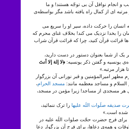
ب و انجام نوافل آن بی توجّه هستند! و ما
مرتبه ای از کمال راه یافته باشد مگر بواسطه‌ی
ه انسان را حرکت داده، سیر او را سریع می
نسان را بخدا نزدیک می کند! بخلاف غنای محرم که
‌ها قرائت قرآن کنید، چرا که قرائت قرآن شراب
 هر یک از شما بعنوان دستور در دست دارید،
ه‌ی یونسیه و گفتن ذکر یونسیه:
﴿لا إلهَ إلا أنتَ
ا هزار مرتبه.»
 مطهر امیرالمؤمنین و قبر نورانی آن بزرگوار
 السلام و مساجد معظمه مانند:
مسجد الحرام
،
 هر مسجدی از مساجد! زیرا مؤمن در مسجد،
 صدیقه صلَوات اللَه علیها
را ترک ننمائید،
ه شده است.»
ا برای فرج حضرت حجّت صلوات اللَه علیه در
اوقات و همه‌ی دعاها، برای فرج آن بزرگوار دعا