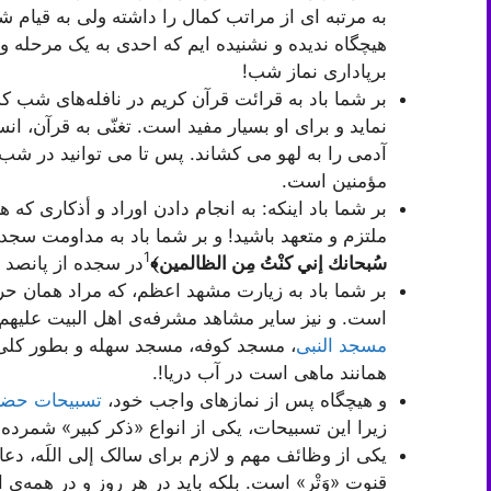
به مرتبه ای از مراتب کمال را داشته ولی به قیام ش
هیچگاه ندیده و نشنیده ایم که احدی به یک مرحله و 
برپاداری نماز شب!
بر شما باد به قرائت قرآن کریم در نافله‌های شب ک
نماید و برای او بسیار مفید است. تغنّی به قرآن، ا
آدمی را به لهو می کشاند. پس تا می توانید در شب
مؤمنین است.
بر شما باد اینکه: به انجام دادن اوراد و أذکاری که
ملتزم و متعهد باشید! و بر شما باد به مداومت سجد
1
سُبحانك إني كنْتُ مِن الظالمين﴾
در سجده از پانصد ت
بر شما باد به زیارت مشهد اعظم، که مراد همان حرم
است. و نیز سایر مشاهد مشرفه‌ی اهل البیت علیهم
مسجد النبی
، مسجد کوفه، مسجد سهله و بطور کلی
همانند ماهی است در آب دریا!.
و هیچگاه پس از نمازهای واجب خود،
تسبیحات حضرت
زیرا این تسبیحات، یکی از انواع «ذکر کبیر» شمرد
یکی از وظائف مهم و لازم برای سالک إلی اللَه، دع
قنوت «وَتْر» است. بلکه باید در هر روز و در همه‌ی 