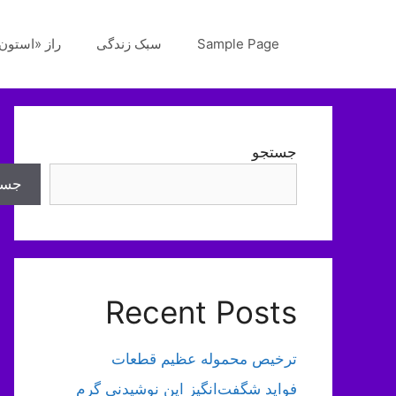
رش
ه
Sample Page
سبک زندگی
راز «استون‌
حتوا
جستجو
جست
Recent Posts
ترخیص محموله عظیم قطعات
فواید شگفت‌انگیز این نوشیدنی گرم