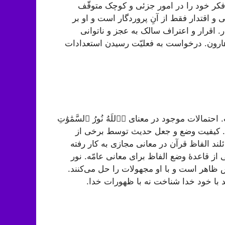
کر خود را در امور جزئی و کوچک متوقّف
ی و اقتدار فقط از آنِ پروردگار است و او بر
. اقرار و اعتراف سالک به عجز و ناتوانی
ارون. درخواست به فعلیّت رسیدن استعدادات
مالات موجود در معنای ﴿ٱللَهُ نُورُ ٱلسَّمَٰوَٰتِ
یفه. کیفیت وضع و جعل حدیث توسط برخی از
ئلند الفاظ قرآن در معانی مجازی به کار رفته
از قاعدۀ وضع الفاظ برای معانی عامّه. نور
اهر است و با او مجهولات را حل می‌کنند.
 با خود خدا شناخت نه با ظهورات خدا.