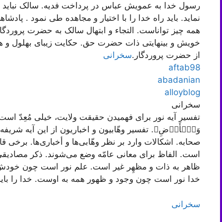
رسول خدا به عمویش عباس در پرداخت فدیه. سالک نباید ف
نماید. باید راه خدا را با اختیار و مجاهده طی نمود . پادشاه
همه چیز تواناست. التجاء و ابتهال سالک به حضرت پروردگار
خویش و بی‏نهایتی ذات حضرت حق. حکایت زیبای بهلول و ه
از حضرت پروردگار.
سخرانی
aftab98
abadanian
alloyblog
سخرانی
تفسیر آیه نور برای فهمیدن حقیقت ولایت، خیلی مُعِدّ است. احت
وَٱلۡأَرۡضِ﴾. تفسیر وهّابیون و اخباریون از این آیه شر
صحابه. اشکالات وارد بر نظر وهّابی‌ها و أخباری‌ها. برخی قا
است. الفاظ برای معانی عامّه وضع می‌شوند. ذکر مصادیقی 
ظاهر به ذات و مظهِر غیر است. علم نور است چون خودش ظ
خدا نور است چون وجود و ظهور همه به اوست. خدا را باید
سخرانی