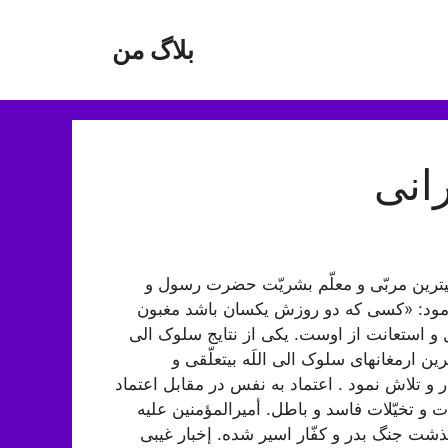
بلاگ من
انی
ترین مربّی و معلّم بشریّت حضرت رسول و
 فرمود: «کسی که دو روزش یکسان باشد مغبون
و استعانت از اوست. یکی از نتایج سلوک الی
 ارمغان‏های سلوک الی اللَه بی‏تعلّقی و
 تلاش نمود . اعتماد به نفس در مقابل اعتماد
ات و تخیّلات فاسد و باطل. أمیرالمؤمنین علیه
 سرگذشت جنگ بدر و کفّار اسیر شده. إخبار غیبی