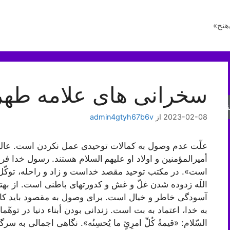
هنج»
سخرانی های علامه طهر
جو
2023-02-08
از
admin4gtyh67b6v
علّت عدم وصول به کمالات توحیدی عمل نکردن است. عالی‏
أمیرالمؤمنین و اولاد او علیهم السلام هستند. رسول خدا
است». در مکتب توحید مقصد خداست و زاد و راحله، توکّل 
اللَه زدوده شدن غلّ و غش و کدورت‏های باطنی است. از بهترین
آسودگی خاطر و خیال است. برای وصول به مقصود باید کار و
به خدا، اعتماد به بت است. زندانی بودن أبناء دنیا در توهّم
السّلام: «قیمةُ کُلِّ امرِئٍ ما یُحسِنُه». نگاهی اجمالی به