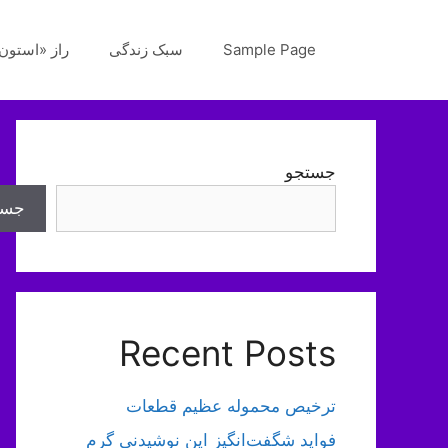
رش
ه
Sample Page
سبک زندگی
راز «استون‌
حتوا
جستجو
جست
Recent Posts
ترخیص محموله عظیم قطعات
فواید شگفت‌انگیز این نوشیدنی گرم