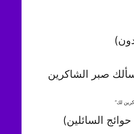
ون)
سألك صبر الشاكرين
كرين لك”
وائج السائلين)