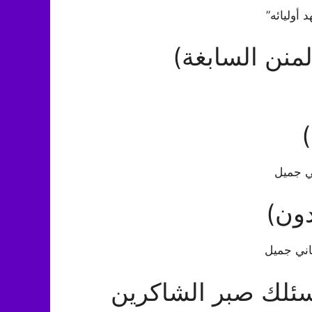
أوليائه”
لمنن السابغة)
ي جميل
ون)
اني جميل
سئلك صبر الشاكرين