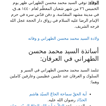
الوفاة:
توفي السيد محمد محسن الطهراني ظهر يوم
الخميس ۲٦ من شهر شعبان ‌المعظّم لعام ۱٤٤۰ هـ.ق،
في مدينة مشهد المقدّسة. و دفن قدّس سره في حرم
الإمام الرضا عليه السلام في رواق دار الحجة عجل الله
فرجه الشريف.
ولادة السيد محمد محسن الطهراني و وفاته
أساتذة السيد محمد محسن
الطهراني في العرفان:
تتلمذ السيد محمد محسن الطهراني في السير و
السلوك و العرفان عند علمين عظيمين وعارفين كاملين
وهما:
آیة الحقّ سماحة الحاجّ السیّد هاشم
الحدّاد
رضوان الله علیه.
والده سماحة
العلاّمة آیة ‌الله الحاجّ السیّد محمّد