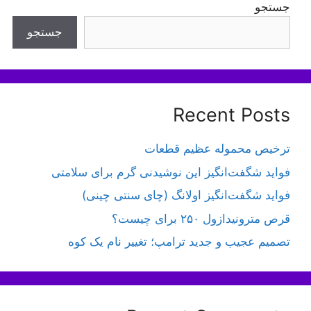
جستجو
جستجو
Recent Posts
ترخیص محموله عظیم قطعات
فواید شگفت‌انگیز این نوشیدنی گرم برای سلامتی
فواید شگفت‌انگیز اولانگ (چای سنتی چینی)
قرص مترونیدازول ۲۵۰ برای چیست؟
تصمیم عجیب و جدید ترامپ؛ تغییر نام یک کوه