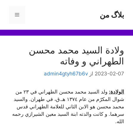
رش
ه
بلاگ من
فهرست
حتوا
ولادة السيد محمد محسن
الطهراني و وفاته
2023-02-07
از
admin4gtyh67b6v
الولادة:
ولد السيد محمد محسن الطهراني في ۲۳ من
شوال ‌المكرّم من عام ۱۳۷٤ هـ.ق، في طهران. والسيد
محمد محسن هو الابن الثاني للعلامة الطهراني قدس
سرهما. و كانت والدته ابنة السيد معين الشيرازي رحمه
الله.