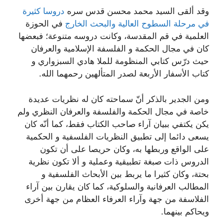
وقد ألقى السيد محمد محسن قدس سره
دروسا كثيرة
في مرحلة السطوح العالية والبحث الخارج
في الحوزة
العلمية في قم المقدسة، وكانت دروسه متنوعة؛ فبعضها
كان في مجال الحكمة و الفلسفة الإسلامية والعرفان
حيث درّس كتابي المنظومة للملا هادي السبزواري و
كتاب الأسفار الأربعة لصدر المتألهين رحمهما الله.
ومن الجدير بالذكر أنّ سماحته كان له نظريات عديدة
خاصة في مجال الحكمة والفلسفة والعرفان النظري ولم
يكن يكتفي ببيان آراء صاحب الكتاب فقط، كما أنّه كان
يسعى دائما إلى تطبيق النظريات الفلسفية و الحكمية
على الواقع وربطها به، وكان حريصا على أن تكون
الدروس ذات صبغة تطبيقية وعملية و ألا تكون نظرية
بحتة، وكان كثيرا ما يربط بين الأبحاث الفلسفية و
المطالب العرفانية والسلوكية، كما كان يقارن بين آراء
الفلاسفة من جهة وآراء العرفاء العظام من جهة أخرى
ويحاكم بينهما.