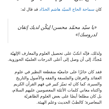
كان
سماحة الحاج السیّد هاشم الحدّاد
قد قال له:
«يا سیّد محمّد محسن! لِيكُن لديك إتقان
لدروسك!»
ولذلك، فإنّه انكبّ على تحصيل العلوم والمعارف الإلهيّة
مُجدًّا، إلى أن وصل إلى أعلى الدرجات العلميّة الحوزوية.
فقد كان حائزًا على جامعيّة منقطعة النظير في علوم
العقائد والعرفان والفلسفة والفقه والأصول والتاريخ
والسيرة، كما كان له تميّز كبير في فهم القرآن الكريم
واكتناه معاني كلمات الأئمّة المعصومين عليهم السلام،
بل كان مطلعا أيضًا على بعض العلوم الظاهريّة
المعاصرة؛ كالطبّ الحديث وعلم الهيئة.