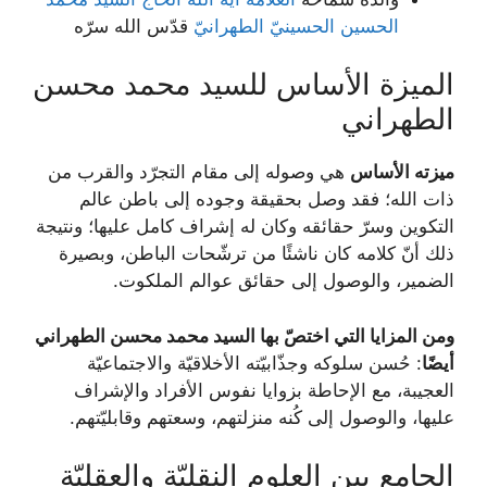
الحسین الحسینيّ الطهرانيّ
قدّس الله سرّه
الميزة الأساس للسيد محمد محسن
الطهراني
ميزته الأساس
هي وصوله إلى مقام التجرّد والقرب من
ذات الله؛ فقد وصل بحقيقة وجوده إلى باطن عالم
التكوين وسرّ حقائقه وكان له إشراف كامل عليها؛ ونتيجة
ذلك أنّ كلامه كان ناشئًا من ترشّحات الباطن، وبصيرة
الضمير، والوصول إلى حقائق عوالم الملكوت.
ومن المزايا التي اختصّ بها السيد محمد محسن الطهراني
أيضًا
: حُسن سلوكه وجذّابيّته الأخلاقيّة والاجتماعيّة
العجيبة، مع الإحاطة بزوايا نفوس الأفراد والإشراف
عليها، والوصول إلى كُنه منزلتهم، وسعتهم وقابليّتهم.
الجامع بين العلوم النقليّة والعقلیّة