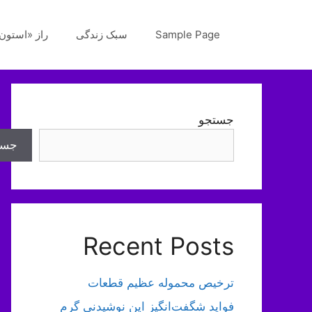
رش
ه
Sample Page
سبک زندگی
راز «استون‌
حتوا
جستجو
جست
Recent Posts
ترخیص محموله عظیم قطعات
فواید شگفت‌انگیز این نوشیدنی گرم