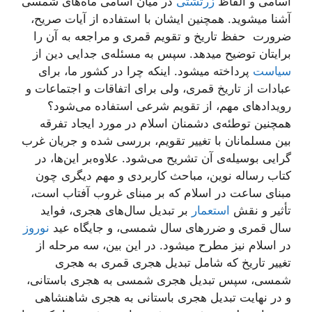
اسامی و الفاظ
زرتشتی
در میان اسامی ماه‌های شمسی
آشنا میشوید. همچنین ایشان با استفاده از آیات صریح،
ضرورت حفظ تاریخ و تقویم قمری و مراجعه به آن را
برایتان توضیح میدهد. سپس به مسئله‌ی جدایی دین از
سیاست
پرداخته میشود. اینکه چرا در کشور ما، برای
عبادات از تاریخ قمری، ولی برای اتفاقات و اجتماعات و
رویدادهای مهم، از تقویم شرعی استفاده می‌شود؟
همچنین توطئه‌ی دشمنان اسلام در مورد ایجاد تفرقه
بین مسلمانان با تغییر تقویم، بررسی شده و جریان غرب
گرایی بوسیله‌ی آن تشریح می‌شود. علاوه‌بر این‌ها، در
کتاب رساله نوین، مباحث کاربردی و مهم دیگری چون
مبنای ساعت در اسلام که بر مبنای غروب آفتاب است،
تأثیر و نقش
استعمار
بر تبدیل سال‌های هجری، فواید
سال قمری و ضررهای سال شمسی، و جایگاه عید
نوروز
در اسلام نیز مطرح میشود. در این بین، سه مرحله از
تغییر تاریخ که شامل تبدیل هجری قمری به هجری
شمسی، سپس تبدیل هجری شمسی به هجری باستانی،
و در نهایت تبدیل هجری باستانی به هجری شاهنشاهی