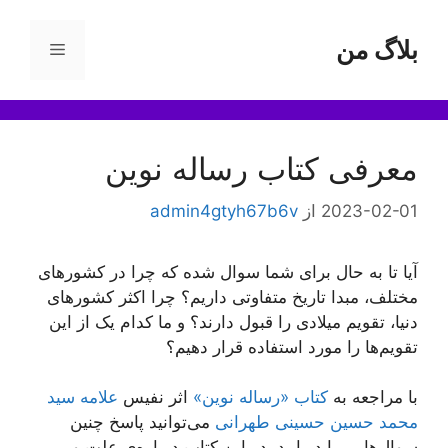
رش
ه
بلاگ من
فهرست
حتوا
معرفی کتاب رساله نوین
2023-02-01
از
admin4gtyh67b6v
آیا تا به حال برای شما سوال شده که چرا در کشورهای
مختلف، مبدا تاریخ متفاوتی داریم؟ چرا اکثر کشورهای
دنیا، تقویم میلادی را قبول دارند؟ و ما کدام یک از این
تقویم‌ها را مورد استفاده قرار دهیم؟
با مراجعه به
کتاب «رساله نوین»
اثر نفیس
علامه سید
محمد حسین حسینی طهرانی
می‌توانید پاسخ چنین
سوال‌هایی را دریابید. در این کتاب درباره‌ی علت و