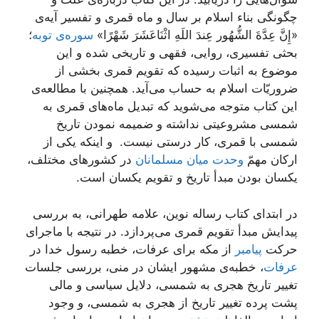
چگونگی بناء اسلام بر سال و ماه قمری و تفسیر آيه‌ی
«إِنَّ عِدَّةَ الشُّهُور عِندَ اللَهِ اثْنَاعَشَرَ شَهْرًا»
سوره‌ی توبه
؛
بحثی تفسیری، روایی، فقهی و تاریخی شده و این
موضوع به اثبات رسیده که تقويم قمرى بخشی از
ضروريّات اسلام به حساب می‌آید. همچنین با مطالعه‌ی
این کتاب متوجه می‌شوید که تبديل ماه‌هاى قمرى به
شمسى مشروعیتی نداشته و ضميمه نمودن تاريخ
شمسى با قمرى، کار درستی نیست. و اینکه یکی از
ارکان مهمّ
وحدت میان مسلمانان
در کشورهای مختلف،
یکسان بودن مبدأ تاریخ و تقویم یکسان است.
در ابتدای کتاب رساله نوین، علامه طهرانی، به بررسی
پیدایش مبدأ تقویم قمری می‌پردازد. در نتیجه با ماجرای
حرکت
پیامبر
از مکه برای عرفات، خطبه رسول خدا در
عرفات
، خطبه‌ی مشهور ایشان در منی، بررسی جلسات
تغییر تاریخ هجری به شمسی، دلایل سیاسی و مالی
پشت پرده تغییر تاریخ از هجری به شمسی، و وجود