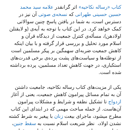
کتاب «رساله نکاحیه»
اثر گرانقدر
علامه سید محمد
حسین حسینی طهرانی
که
نسخه‌ی صوتی
آن نیز در
دسترس است، به شما در یافتن پاسخ چنین سوالاتی
کمک خواهد کرد. در این کتاب با توجه به آیه‌ی (و لایقتلن
اولادهن)، مسأله‌ی کنترل جمعیت از دیدگاه قرآن و
اسلام مورد تحلیل و بررسی قرار گرفته و با بیان اینکه
کاهش جمعیت ضربه‌ای سهمگین بر پیکر مسلمین است
از توطئه‌ها و سیاست‌های پشت پرده‌ی برخی قدرت‌های
استکباری، در جهت کاهشِ تعداد مسلمین، پرده برداشته‌
شده است.
یکی از مزیت‌های کتاب رساله نکاحیه، جامعیت داشتن
آن به تمام مسائل پیرامون کاهش جمعیت، یعنی از آغاز
ازدواج
تا تشکیل نطفه و شرایط و مشکلات پیرامون
آن‌هاست. از جمله مباحث مهمی که در ابتدای این کتاب
مطرح میشود، ماجرای بیعت
زنان
با پیغبر به شرط کشته
نشدن اولاد، نظر شریعت اسلام نسبت به
سقط جنین
،