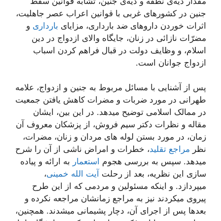
مقدار دیه‌ی نطفه و دیه‌ی جنین، تشابه قوانین سقط
جنین در کشورهای غربی با قوانین اعراب عصر جاهلیت،
اثرات خوردن داروهای ضد بارداری، مزایای
بارداری
و
مضرّات نازائی در زنان، جایگاه والای ازدواج در دین
اسلام، و وظایف دولت در قبال فراهم کردن اسباب
ازدواج جوانان است.
پس از آشنایی با مسائل مربوط به جنین و ازدواج، علامه
طهرانی در مورد ضربات و مضرات کاهش یافتن جمعیت
در ممالک اسلامی توضیح میدهد. در این بین، ایشان
مقاله و نظرات دکتر سیم فروش، از پزشکان معروف آن
زمان، در مورد بستن لوله های مردان و زنان، مضرات،
نظر
مراجع تقلید
، خطرات و امراض ناشی از آن را شرح
میدهد. سپس به بررسی هجوم
استعمار
به ارائه‌ و پیاده
سازی این نظریه، بعد از رحلت
آیت الله خمینی
،
میپردازد. و اینکه مسئولین و مردمی که از این طرح
پیروی میکردند نیز به مراجع زمانشان مراجعه نکرده و
بعدها پس از اجرای آن، دچار پشیمانی میشدند. همچنین،