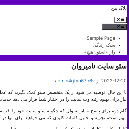
پرش
بلاگ من
به
فهرست
محتوا
فهرست
Sample Page
سبک زندگی
راز «استون‌هنج»
سئو سایت نامیروان
2022-12-20
از
admin4gtyh67b6v
با این حال، توصیه می شود از یک متخصص سئو کمک بگیرید که عمل
نیاز برای بهبود رتبه وب سایت را در اختیار شما قرار می دهد خدما
گام دوم برای پاسخ به این سوال که چگونه سئو سایت خود را افزا
مهم است، تجزیه و تحلیل کلمات کلیدی که می خواهید برای آنها در گ
کلمات کلیدی کلماتی هستند که کاربران برای رسیدن به محتوای وب