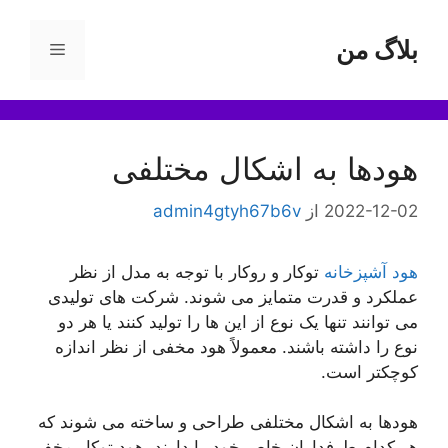
رش
ه
بلاگ من
فهرست
حتوا
هودها به اشکال مختلفی
2022-12-02
از
admin4gtyh67b6v
هود آشپزخانه
توکار و روکار با توجه به مدل از نظر
عملکرد و قدرت متمایز می شوند. شرکت های تولیدی
می توانند تنها یک نوع از این ها را تولید کنند یا هر دو
نوع را داشته باشند. معمولاً هود مخفی از نظر اندازه
کوچکتر است.
هودها به اشکال مختلفی طراحی و ساخته می شوند که
هر کدام طرفداران خاص خود را دارند. هود توکار مخفی