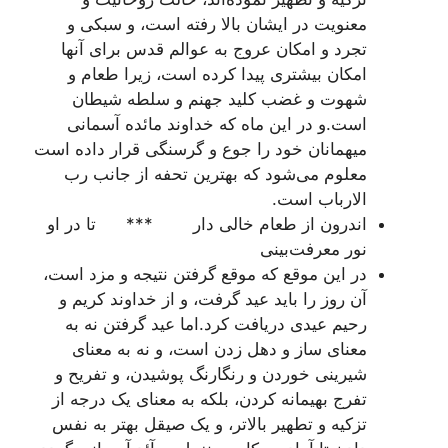
معنويت در ايشان بالا رفته است، و سبکى و
تجرد و امکان عروج به عوالم قدس براى آنها
امکان بيشترى پيدا کرده است، زيرا طعام و
شهوت و غضب کليد جهنم و سلطه شيطان
است.و در اين ماه که خداوند مائده آسمانى
ميهمانان خود را جوع و گرسنگى قرار داده است
معلوم مى‌شود که بهترين تحفه از جانب رب
الارباب است.
اندرون از طعام خالى دار *** تا در او
نور معرفت‌بينى
در اين موقع که موقع گرفتن نتيجه و مزد است،
آن روز را بايد عيد گرفت، و از خداوند کريم و
رحيم عيدى دريافت کرد.اما عيد گرفتن نه به
معناى ساز و دهل زدن است، و نه به معناى
شيرينى خوردن و رنگارنگ پوشيدن، و تفريح و
تفرج بهيمانه کردن، بلکه به معناى يک درجه از
تزکيه و تطهير بالاتر، و يک صيقل بهتر به نفس