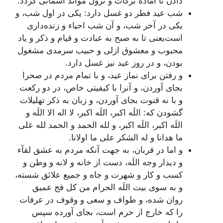
دادن تا آماده برکات و نزول موآئد آسمانى گردد.
شب عيد فطر دو غسل دارد: يکى در اول شب، و
يکى در آخر شب، و آن شب احياء و زنده‌دارى
است‌يعنى تا به صبح به عبادت و قيام و ذکر و ياد
محبوب و معشوق ازلى و حبيب سرمدى مشغول
بودن، و در روز عيد نيز غسل دارد.
و رفتن براى نماز عيد، و با تمام مردم در صحرا
بجاى آوردن، و آنرا با کيفيتى خاص، در دو رکعت
و با نه قنوت بجاى آوردن، و زبان به ذکر تهليلات
گشودن که:
اللَه اکبر، اللَه اکبر، لا اله الا اللَه و
اللَه اکبر، اللَه اکبر، و لله الحمد و الحمد لله على
ما هدانا و له الشکر على ما اولانا
.
و اما در قربان، به جهت آنکه مردم به عشق لقآء
و ديدار وجه اللَه، دست از خانه و لانه و وطن و
کسب و کار و شهرت و جاه و جميع علائق شسته،
و به سوى بيت اللَه الحرام من کل فج عميق
روان شده، و طواف و سعى و وقوف در عرفات
را که خارج از حرم است، بجاى آورده سپس