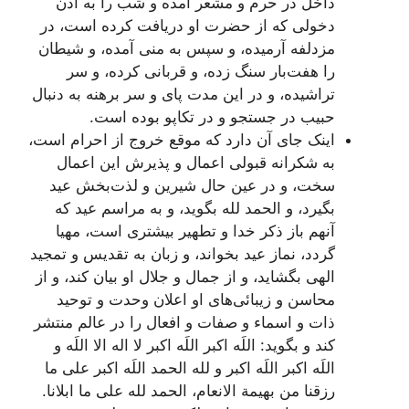
داخل در حرم و مشعر آمده و شب را به اذن
دخولى که از حضرت او دريافت کرده است، در
مزدلفه آرميده، و سپس به منى آمده، و شيطان
را هفت‌بار سنگ زده، و قربانى کرده، و سر
تراشيده، و در اين مدت پاى و سر برهنه به دنبال
حبيب در جستجو و در تکاپو بوده است.
اينک جاى آن دارد که موقع خروج از احرام است،
به شکرانه قبولى اعمال و پذيرش اين اعمال
سخت، و در عين حال شيرين و لذت‌بخش عيد
بگيرد، و الحمد لله بگويد، و به مراسم عيد که
آنهم باز ذکر خدا و تطهير بيشترى است، مهيا
گردد، نماز عيد بخواند، و زبان به تقديس و تمجيد
الهى بگشايد، و از جمال و جلال او بيان کند، و از
محاسن و زيبائى‌هاى او اعلان وحدت و توحيد
ذات و اسماء و صفات و افعال را در عالم منتشر
کند و بگويد:
اللَه اکبر اللَه اکبر لا اله الا اللَه و
اللَه اکبر اللَه اکبر و لله الحمد اللَه اکبر على ما
رزقنا من بهيمة الانعام، الحمد لله على ما ابلانا
.