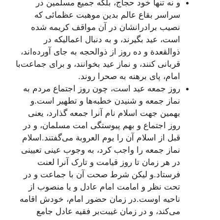
و نه تنها خود حجاج، بلکه جميع مسلمين در
سراسر بقاع عالم بدين موهبت عظمائى که
نصيب برادرانشان در آن مواقف کريمه شده
است، عيد بگيرند، و به دنبال اعماليکه در
ذوالقعدة و ده روز از ذوالحجه به جاى آورده‌اند،
قربانى کنند، و نماز عيد بخوانند، و براى جماعت‌با
امام، پاى برهنه به صحرا روند.
روز جمعه عيد است، چون روز اجتماع مردم به
نماز جمعه و شنيدن خطبه‌ها و تطهير است.و
بهمين جهت اسلام نام آنرا جمعه گذارد، يعنى
روز اجتماع و بهم پيوستگى امت مسلمان، و در
قبل از اسلام آن را يوم العروبة مى‌گفتند.اسلام
نماز جمعه را واجب کرد، به وجوب عينى تعيينى
در هر زمان تا روز قيامت و تارک آنرا لعنت
فرستاد.و ليکن شرط صحت آن با جماعت و در
تحت نظر و امامت امام عادل و يا منصوب از
ناحيه اوست.در زمان حضور امام، خودش اقامه
مى‌کند، و در زمان غيبت‌بر فقيه عادل جامع