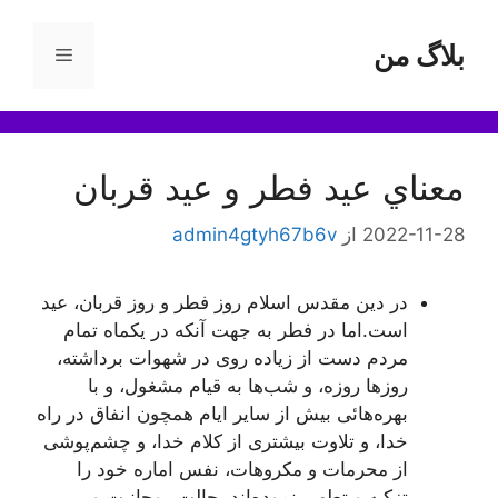
رش
ه
بلاگ من
فهرست
حتوا
معناي‌ عيد فطر و عيد قربان
2022-11-28
از
admin4gtyh67b6v
در دين مقدس اسلام روز فطر و روز قربان، عيد
است.اما در فطر به جهت‌ آنکه در يکماه تمام
مردم دست از زياده‌ روى در شهوات برداشته،
روزها روزه، و شب‌ها به قيام مشغول، و با
بهره‌هائى بيش از ساير ايام همچون انفاق در راه
خدا، و تلاوت بيشترى از کلام خدا، و چشم‌پوشى
از محرمات و مکروهات، نفس اماره خود را
تزکيه و تطهير نموده‌اند، حالت روحانيت و