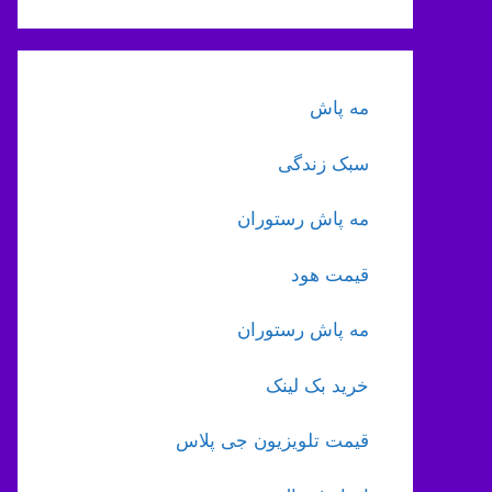
مه پاش
سبک زندگی
مه پاش رستوران
قیمت هود
مه پاش رستوران
خرید بک لینک
قیمت تلویزیون جی پلاس