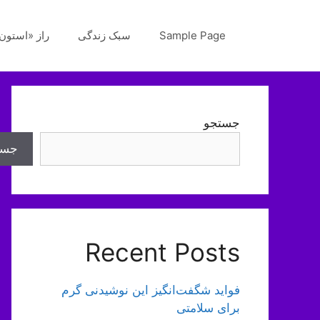
رش
ه
Sample Page
سبک زندگی
راز «استون‌
حتوا
جستجو
جست
Recent Posts
فواید شگفت‌انگیز این نوشیدنی گرم
برای سلامتی