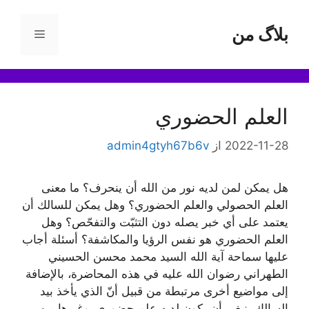
رش
ه
بلاگ من
فهرست
حتوا
العلم الحضوري
2022-11-28
از
admin4gtyh67b6v
هل يمكن لمن لديه نور من الله أن ينحرف؟ ما معنى
العلم الحصولي والعلم الحضوري؟ وهل يمكن للسالك أن
يعتمد على أي خبر يصله دون التثبّت والتفحّص؟ وهل
العلم الحضوري هو نفس الرؤيا والمكاشفة؟ أسئلة أجاب
عليها سماحة آية الله السيد محمد محسن الحسيني
الطهراني رضوان الله عليه في هذه المحاضرة، بالإضافة
إلى مواضيع أخرى مرتبطة من قبيل أنّ الذي يأخذ بيد
السالك ينبغي أن يكون لديه علم حضوري، وغيرها من