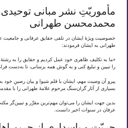
مأموریّتِ نشر مبانی توحیدی 
محمدمحسن طهرانی
خصوصیت ویژۀ ایشان در تلقی حقایق عرفانی و جامعیت ع
طهرانی به ایشان فرمودند:
«ما به تكليف ظاهری خود عمل كرديم و حقايق را به رشتۀ تحر
را تبیین و تبليغ كنى و به گوش همه برسانى، تا به‌دست ف
پیرو آن وصیت مهم، ایشان با قلم شیوا و بیان رصینِ خود به
بسیاری از آثار گران‌سنگ مرحوم علامۀ طهرانی را با مقدمه 
بدین جهت ایشان را می‌توان مهم‌ترین مقرِّر و تبیین‌گر 
عرفان در سنوات اخیر دانست.
حریّت و پاسداری از حریم اهل