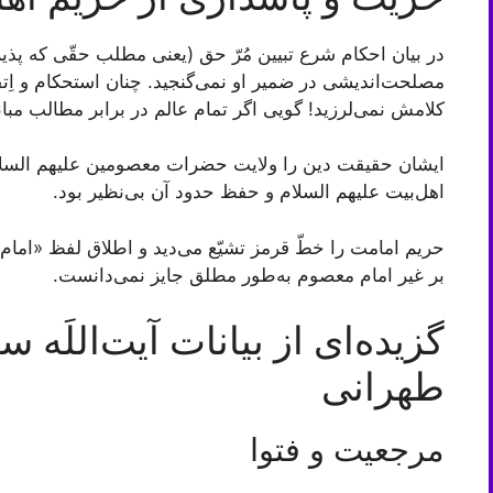
در بیان احکام شرع تبیین مُرّ حق (یعنی مطلب حقّی که پذی
مصلحت‌اندیشی در ضمیر او نمی‌گنجید. چنان استحکام و اِتقا
کلامش نمی‌لرزید! گویی اگر تمام عالم در برابر مطالب مبانى 
ایشان حقیقت دین را ولایت حضرات معصومین علیهم السلام
اهل‌بیت علیهم السلام و حفظ حدود آن بی‌نظیر بود.
حریم امامت را خطّ قرمز تشیّع می‌دید و اطلاق لفظ «امام»
بر غیر امام معصوم به‌طور مطلق جایز نمی‌دانست.
گزیده‌ای از بیانات آیت‌الل
طهرانی
مرجعیت و فتوا