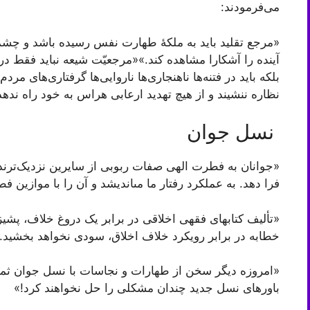
می‌فرمودند:
«مرجع تقلید باید به ملکۀ طهارت نفس رسیده باشد و چشم
آینده را آشکارا مشاهده کند.»«مرجعیّت شیعه نباید فقط د
بلکه باید در فتنه‌ها ناهنجاری‌ها ناروایی‌ها گرفتاری‌های مردم 
نظاره ننشیند و از هیچ تهدید ارعابی هراس به خود راه ندهد
نسل جوان
«جوانان به فطرت الهی صفات ربوبی از سایرین نزدیک‌ترند.
فرا دهد. به عملکرد رفتار ما مى‏اندیشد و آن را با مواز
«تألیف کتاب‏هاى فقهى اخلاقى در برابر یک دروغ خلاف، پش
خطابه در برابر رویکرد خلاف اخلاق، سودى نخواهد بخشید.
«امروزه دیگر سخن از طهارات و نجاسات با نسل جوان ثمرى
باورهاى نسل جدید چندان مشکلى را حل نخواهند کرد!»