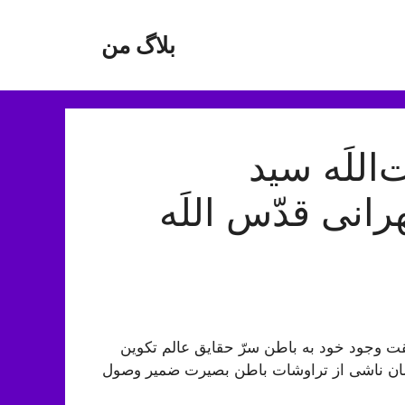
بلاگ من
للَه سید
ی قدّس اللَه
قت وجود خود به باطن سرّ حقایق عالم تکوین
يشان‏ ناشى از تراوشات باطن بصيرت ضمير وصول