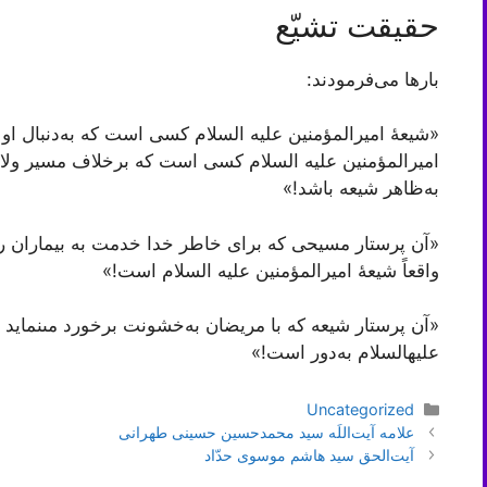
حقیقت تشیّع
بارها می‌فرمودند:
«شیعۀ امیرالمؤمنین علیه السلام کسی است که به‌دنبال او
امیرالمؤمنین علیه السلام کسی است که برخلاف مسیر ول
به‌ظاهر شیعه باشد!»
«آن پرستار مسیحى که براى خاطر خدا خدمت به بیماران را
واقعاً شیعۀ امیرالمؤمنین علیه ‏السلام است!»
«آن پرستار شیعه که با مریضان به‌خشونت برخورد مى‏نماید و
علیه‏السلام به‌دور است!»
دسته‌ها
Uncategorized
ناوبری
علامه آیت‌اللَه سید محمدحسین حسینی طهرانی
نوشته‌ها
آیت‌الحق سید هاشم موسوی حدّاد