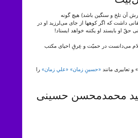
رش آن تلخ و سنگین باشد) هیچ گونه
نی داشت که اگر کوه‏ها از جاى می‌لرزید او در
حقّ او بایستد او یک‏تنه خواهد ایستاد!
 می‌دانست در حمیّت و عِرقِ احیای مکتب
 و تعابیری مانند
«حسینِ زمان» «علیِ زمان»
را
َه سید محمدمحسن حسینی