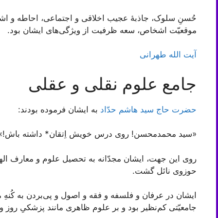
حُسنِ سلوک، جاذبۀ عجیب اخلاقی و اجتماعی، احاطه و اشر
موقعیّت اشخاص، سعه ظرفيت از ویژگی‌های ایشان بود.
آیت الله طهرانی
جامع علوم نقلی و عقلی
حضرت حاج سید هاشم حدّاد
به ایشان فرموده بودند:
«سید محمدمحسن! روی درس خویش اِتقان* داشته باش!»
روی این جهت، ایشان مجدّانه به تحصیل علوم و معارف الهی
حوزوی نائل گشت.
ایشان در عرفان و فلسفه و فقه و اصول و پى‌‌بردن به کُنهِ
جامعیّتی کم‌نظیر بود و بر علوم ظاهری مانند پزشکیِ روز