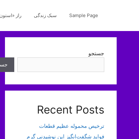
رش
ه
Sample Page
سبک زندگی
راز «استون‌
حتوا
جستجو
جست
Recent Posts
ترخیص محموله عظیم قطعات
فواید شگفت‌انگیز این نوشیدنی گرم