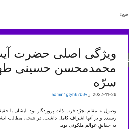
هنج»
ویژگی اصلی حضرت آیت‌ا
جو
محمدمحسن حسینی طهران
سرّه
2022-11-26
از
admin4gtyh67b6v
وصول به مقام تجرّد قرب ذات پروردگار بود. ایشان با حقی
رسیده و بر آنها اشراف کامل داشت. در نتیجه، مطالب‏ ا
به حقایقِ عوالم ملکوتى بود.