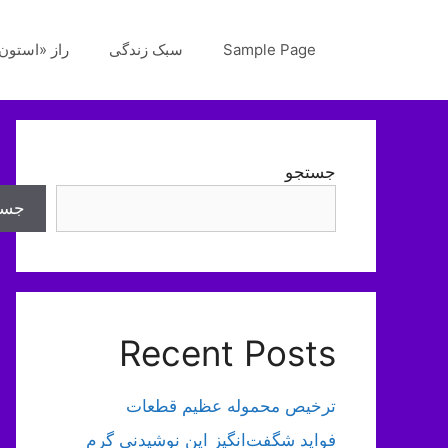
رش
ه
Sample Page
سبک زندگی
راز «استون‌
حتوا
جستجو
جست
Recent Posts
ترخیص محموله عظیم قطعات
فواید شگفت‌انگیز این نوشیدنی گرم