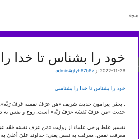
هنج»
خود را بشناس تا خدا را
جو
2022-11-26
از
admin4gtyh67b6v
خود را بشناس تا خدا را بشناسی
. بحثی پیرامون حدیث شریف «مَن عرَفَ نفسَه عَرفَ رَبَّه
حدیث «مَن عرَفَ نَفسَه عرَفَ رَبَّه» است. روح و نفس به د
تفسیر غلط برخی علماء از روایت «مَن عرَفَ نَفسَه فقَد عرَف
معرفت نفس. معرفت به نفس یعنی: خداوند علیّ أعلیٰ به 