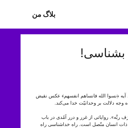
بلاگ من
 بشناسی!
». آیه ﴿نسوا الله فانساهم انفسهم﴾ عکس نقیض
ه وجه دلالت بر وحدانیّت خدا می‌کند.
 ربَّه». روایاتی از غرر و درر آمُدی در باب
ذات انسان متّصل است. راه خداشناسی راه