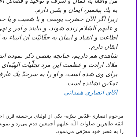
من واقعاً به كمال و شرف و توحيد و فضائل اخ
به يك پيغمبر، ايمان و يقين دارم.
زيرا اگر الآن حضرت يوسف و يا شعيب و يا حض
و عليهم السّلام زنده شوند، و بيايند و امر و ن
اطاعت و انقياد و ايمان به حقّانيّت آن انبياء به
ايقان دارم.
شاهدى هم داريم، چنانچه بعضى ذكر نموده ‏اند كه: عُلَ
ملاك ارادت و عظمت اين مرد تجلّيات الهيّه‌‏اى
براى وى شده است، و او را به سرحدّ يك عارف
تمكين نشانده است‏.
آقای انصاری همدانی
مرحوم انصارى‏-قدّس سرّه- يكى از اولياى برجسته قرن اخير بو
ائمّه طاهرين صلوات اللَه عليهم أجمعين قدم می‌‏زد و نمونه
را به عصر خود معرّفى می‌‏نمود.