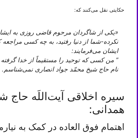
حكايتى نقل می‌‏كنند كه:
«يكى از شاگردان مرحوم قاضى روزى به ايشان
نكرده-شما از دنيا رفتيد، به چه كسى مراجعه ك
ايشان می‌فرمايند:
” من كسى كه توحيد را مستقيماً از خدا گرفته
نام حاج شيخ محمّد جواد انصارى‏ نمی‌‏شناسم‏.
سیره اخلاقی آیت‌اللَه حاج 
همدانی:
اهتمام فوق العاده در کمک به نیارم