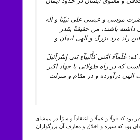
لاقى و معنوى ايشان در حدود ايمان
رت موسى و عيسى على نبيّنا و آله
هى داشته باشند، من حقيقةً بقدر
 اين راد مرد بزرگ و الهى ايمان و
مآءُ امَّتى كَأَنْبيآءِ بَنى إسْرآئيلَ‏
 است كه در راه طولانى با جهاد اكبر
 الهى درآورده و در مقام و منزلت
د كه قولًا و عملًا و اعتقاداً و سرّاً در ممشاى
‌‏اى بود كه سيره و اخلاق و معارف آن بزرگواران