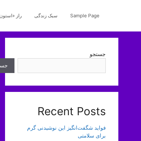
رش
ه
Sample Page
سبک زندگی
راز «استون‌
حتوا
جستجو
جست
Recent Posts
فواید شگفت‌انگیز این نوشیدنی گرم
برای سلامتی