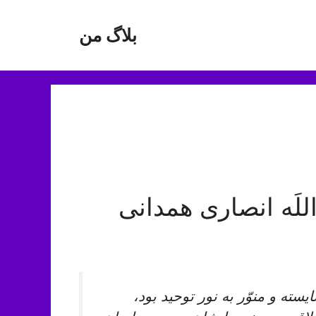
بلاگ من
لَه انصاری همدانی
سته و منوّر به نور توحيد بود،