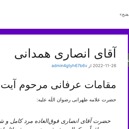
هنج»
آقای انصاری همدانی
جو
2022-11-26
از
admin4gtyh67b6v
مقامات عرفانی مرحوم آیت‌ال
حضرت علامه طهرانی رضوان اللَه علیه:
حضرت آقاى انصارى فوق‏‌العاده مرد كامل و شاي