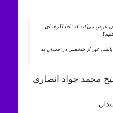
 عرض می‌كند كه: آقا اگرخداى
نيم؟
 باشد، غير از شخصى در همدان به
شیخ محمد جواد انصاری
ندان