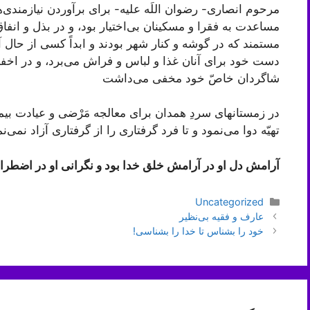
مرحوم انصارى- رضوان اللَه عليه- براى برآوردن نيازمندى‏
مساعدت به فقرا و مسكينان بی‌‏اختيار بود، و در بذل و انفاق
مستمند كه در گوشه و كنار شهر بودند و ابداً كسى از حال آ
دست خود براى آنان غذا و لباس و فراش می‌برد، و در اخفاى
شاگردان خاصّ خود مخفى می‌داشت
در زمستان‏هاى سردِ همدان براى معالجه مَرْضى و عيادت بيم
تهيّه دوا می‌‏نمود و تا فرد گرفتارى را از گرفتارى آزاد نمی‌‏
آرامش دل او در آرامش خلق خدا بود و نگرانى او در اضطرا
دسته‌ها
Uncategorized
ناوبری
عارف و فقیه بی‌نظیر
نوشته‌ها
خود را بشناس تا خدا را بشناسی!